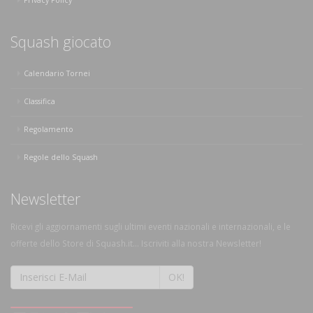
Squash giocato
Calendario Tornei
Classifica
Regolamento
Regole dello Squash
Newsletter
Ricevi gli aggiornamenti sugli ultimi eventi nazionali e internazionali, e le
offerte dello Store di Squash.it... Iscriviti alla nostra Newsletter!
OK!