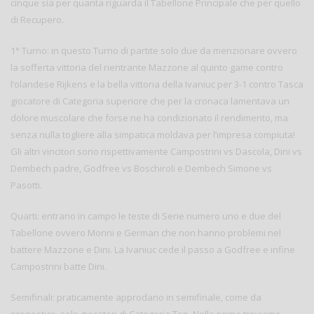
cinque sia per quanta riguarda il Tabellone Principale che per quello
di Recupero.
1° Turno: in questo Turno di partite solo due da menzionare ovvero
la sofferta vittoria del rientrante Mazzone al quinto game contro
l’olandese Rijkens e la bella vittoria della Ivaniuc per 3-1 contro Tasca
giocatore di Categoria superiore che per la cronaca lamentava un
dolore muscolare che forse ne ha condizionato il rendimento, ma
senza nulla togliere alla simpatica moldava per l’impresa compiuta!
Gli altri vincitori sono rispettivamente Campostrini vs Dascola, Dini vs
Dembech padre, Godfree vs Boschiroli e Dembech Simone vs
Pasotti.
Quarti: entrano in campo le teste di Serie numero uno e due del
Tabellone ovvero Morini e German che non hanno problemi nel
battere Mazzone e Dini. La Ivaniuc cede il passo a Godfree e infine
Campostrini batte Dini.
Semifinali: praticamente approdano in semifinale, come da
pronostico, solo giocatori di Categoria Top. Nella prima troviamo