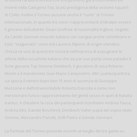
inseriti nella Categoria Top, la più prestigiosa della sezione squash
di CSAIn. Inoltre il Torneo assume anche il “ruolo” di Torneo
Internazionale, in quanto tre sono i rappresentanti d’oltralpe ovvero
il giovane debuttante Dean Godfree di nazionalità inglese, seguito
da Camilo German oriundo italiano con sangue anche colombiano e
il più “stagionato” come età Laurens Rijkens di origini olandesi.
Chissà se uno di questi tre riuscirà nell’impresa di espugnare le
difese della roccaforte italiana che da par suo porta come paladini il
forte giovane Top Simone Dembech, il giocatore di casa Roberto
Morini e il maratoneta Gian Mario Campostrini. Altri i partecipanti tra
cui spicca il rientro dopo ben 15 anni di assenza di Giuseppe
Mazzone e dell’intramontabile Roberto Dascola e come non
menzionare l’unico rappresentante del gentil sesso in quel di Natalia
Ivaniuc. A chiudere la rosa dei partecipanti ricordiamo Andrea Tasca,
Andrea Dini, Davide Boschiroli, Dembech Valter papà del sopra citato
Simone, Alessandro Pasotti, Grilli Pietro e Davide Germani.
La formula del Torneo prevede incontri al meglio dei tre game su