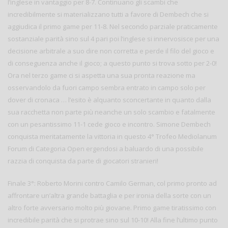
l’inglese in vantaggio per 8-7. Continuano gli scambi che
incredibilmente si materializzano tutti a favore di Dembech che si
aggiudica il primo game per 11-8. Nel secondo parziale praticamente
sostanziale parità sino sul 4 pari poi l’inglese si innervosisce per una
decisione arbitrale a suo dire non corretta e perde il filo del gioco e
di conseguenza anche il gioco; a questo punto si trova sotto per 2-0!
Ora nel terzo game ci si aspetta una sua pronta reazione ma
osservandolo da fuori campo sembra entrato in campo solo per
dover di cronaca … l’esito è alquanto sconcertante in quanto dalla
sua racchetta non parte più neanche un solo scambio e fatalmente
con un pesantissimo 11-1 cede gioco e incontro. Simone Dembech
conquista meritatamente la vittoria in questo 4° Trofeo Mediolanum
Forum di Categoria Open ergendosi a baluardo di una possibile
razzia di conquista da parte di giocatori stranieri!
Finale 3°: Roberto Morini contro Camilo German, col primo pronto ad
affrontare un’altra grande battaglia e per ironia della sorte con un
altro forte avversario molto più giovane. Primo game tiratissimo con
incredibile parità che si protrae sino sul 10-10! Alla fine l’ultimo punto