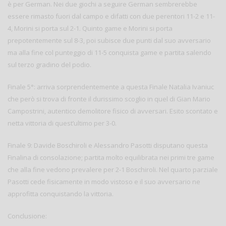
è per German. Nei due giochi a seguire German sembrerebbe
essere rimasto fuori dal campo e difatti con due perentori 11-2 e 11-
4, Morini si porta sul 2-1. Quinto game e Morini si porta
prepotentemente sul 8-3, poi subisce due punti dal suo avversario
ma alla fine col punteggio di 11-5 conquista game e partita salendo
sul terzo gradino del podio.
Finale 5°: arriva sorprendentemente a questa Finale Natalia Ivaniuc
che però si trova di fronte il durissimo scoglio in quel di Gian Mario
Campostrini, autentico demolitore fisico di avversari. Esito scontato e
netta vittoria di quest’ultimo per 3-0.
Finale 9: Davide Boschiroli e Alessandro Pasotti disputano questa
Finalina di consolazione; partita molto equilibrata nei primi tre game
che alla fine vedono prevalere per 2-1 Boschiroli. Nel quarto parziale
Pasotti cede fisicamente in modo vistoso e il suo avversario ne
approfitta conquistando la vittoria.
Conclusione: