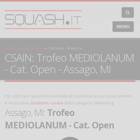
MENU
HOME
CALENDARIO
Torneo - Evento
CSAIN: Trofeo MEDIOLANUM
- Cat. Open - Assago, MI
Per utilizzare questa funzionalità di condivisione sui social network
è necessario
accettare i cookie
della categoria 'Marketing'
Assago, MI:
Trofeo
MEDIOLANUM - Cat. Open