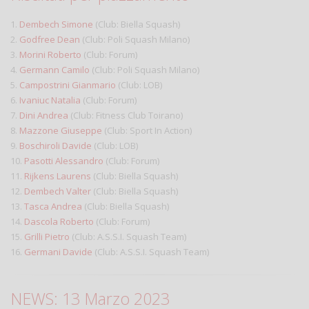
1.
Dembech Simone
(Club: Biella Squash)
2.
Godfree Dean
(Club: Poli Squash Milano)
3.
Morini Roberto
(Club: Forum)
4.
Germann Camilo
(Club: Poli Squash Milano)
5.
Campostrini Gianmario
(Club: LOB)
6.
Ivaniuc Natalia
(Club: Forum)
7.
Dini Andrea
(Club: Fitness Club Toirano)
8.
Mazzone Giuseppe
(Club: Sport In Action)
9.
Boschiroli Davide
(Club: LOB)
10.
Pasotti Alessandro
(Club: Forum)
11.
Rijkens Laurens
(Club: Biella Squash)
12.
Dembech Valter
(Club: Biella Squash)
13.
Tasca Andrea
(Club: Biella Squash)
14.
Dascola Roberto
(Club: Forum)
15.
Grilli Pietro
(Club: A.S.S.I. Squash Team)
16.
Germani Davide
(Club: A.S.S.I. Squash Team)
NEWS: 13 Marzo 2023