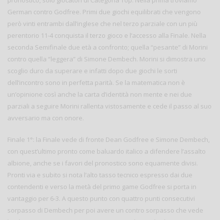
German contro Godfree. Primi due giochi equilibrati che vengono
però vinti entrambi dall’inglese che nel terzo parziale con un più
perentorio 11-4 conquista il terzo gioco e l’accesso alla Finale. Nella
seconda Semifinale due età a confronto; quella “pesante” di Morini
contro quella “leggera” di Simone Dembech. Morini si dimostra uno
scoglio duro da superare e infatti dopo due giochi le sorti
dell’incontro sono in perfetta parità. Se la matematica non è
un’opinione così anche la carta d’identità non mente e nei due
parziali a seguire Morini rallenta vistosamente e cede il passo al suo
avversario ma con onore.
Finale 1°: la Finale vede di fronte Dean Godfree e Simone Dembech,
con quest’ultimo pronto come baluardo italico a difendere l’assalto
albione, anche se i favori del pronostico sono equamente divisi.
Pronti via e subito si nota l’alto tasso tecnico espresso dai due
contendenti e verso la metà del primo game Godfree si porta in
vantaggio per 6-3. A questo punto con quattro punti consecutivi
sorpasso di Dembech per poi avere un contro sorpasso che vede