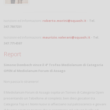
Iscrizioni ed informazioni:
roberto.morini@squash.it
- Tel.
347.7807251
Iscrizioni ed informazioni:
maurizio.valerani@squash.it
- Tel.
347.7714597
Report
Simone Dembech vince il 4° Trofeo Mediolanum di Categoria
OPEN al Mediolanum Forum di Assago
Non passa lo straniero!
Il Mediolanum Forum di Assago ospita un Torneo di Categoria Open
presentando un Tabellone al completo; ben dieci giocatori tra
Categoria Top e I. Nomi nuovi si affacciano sul palcoscenico e giovani
di buona caratura tecnica che si esprimono già a buon livello ed