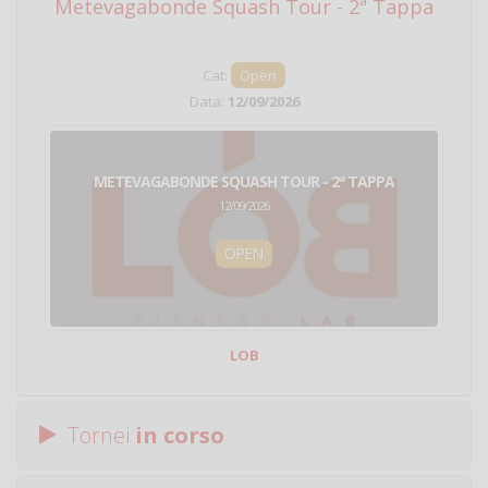
Metevagabonde Squash Tour - 2ª Tappa
Ci
Cat:
Open
Data:
12/09/2026
METEVAGABONDE SQUASH TOUR - 2ª TAPPA
12/09/2026
OPEN
LOB
Tornei
in corso