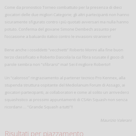
Come da pronostico Torneo combattuto per la presenza di dieci
giocatori delle due migliori Categorie; gli altri partecipanti non hanno
sicuramente sfigurato contro i più quotati avversari ma nulla hanno
potuto. Conferma del giovane Simone Dembech assunto per
l’occasione a baluardo italico contro le invasioni straniere!
Bene anche i cosiddetti “vecchietti” Roberto Morini alla fine buon
terzo classificato e Roberto Dascola la cui fibra scusate il gioco di
parole sembra non “sfibrarsi” mai! Sei il migliore Roberto!!
Un “caloroso” ringraziamento al partener tecnico Pro Kennex, alla
stupenda struttura ospitante del Mediolanum Forum di Assago, ai
giocatori partecipanti, ai collaboratori e come al solito un arrivederci
squashistico ai prossimi appuntamenti di CSAIn Squash non senza
ricordarvi … “Grande Squash a tutti”!!
Maurizio Valerani
Risultati per piazzamento