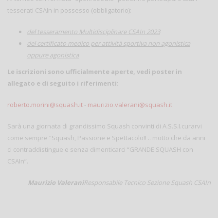
tesserati CSAIn in possesso (obbligatorio):
del tesseramento Multidisciplinare CSAIn 2023
del certificato medico per attività sportiva non agonistica
oppure agonistica
Le iscrizioni sono ufficialmente aperte, vedi poster in
allegato e di seguito i riferimenti:
roberto.morini@squash.it
-
maurizio.valerani@squash.it
Sarà una giornata di grandissimo Squash convinti di A.S.S.I.curarvi
come sempre “Squash, Passione e Spettacolo!! .. motto che da anni
ci contraddistingue e senza dimenticarci “GRANDE SQUASH con
CSAIn”.
Maurizio Valerani
Responsabile Tecnico
Sezione Squash CSAIn