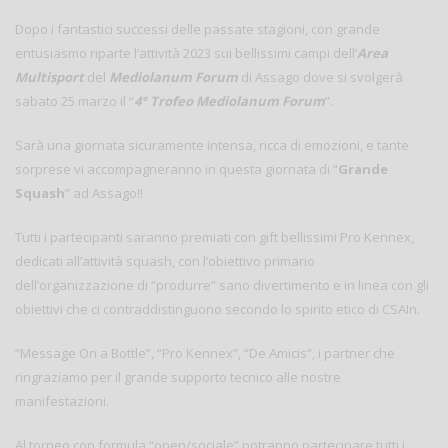
Dopo i fantastici successi delle passate stagioni, con grande
entusiasmo riparte l’attività 2023 sui bellissimi campi dell’
Area
Multisport
del
Mediolanum Forum
di Assago dove si svolgerà
sabato 25 marzo il “
4° Trofeo Mediolanum Forum
”.
Sarà una giornata sicuramente intensa, ricca di emozioni, e tante
sorprese vi accompagneranno in questa giornata di “
Grande
Squash
” ad Assago!!
Tutti i partecipanti saranno premiati con gift bellissimi Pro Kennex,
dedicati all’attività squash, con l’obiettivo primario
dell’organizzazione di “produrre” sano divertimento e in linea con gli
obiettivi che ci contraddistinguono secondo lo spirito etico di CSAIn.
“Message On a Bottle”, “Pro Kennex”, “De Amicis”, i partner che
ringraziamo per il grande supporto tecnico alle nostre
manifestazioni.
Al torneo con formula “open/sociale” potranno partecipare tutti i