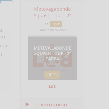
Metevagabonde
Circuito Na
Squash Tour - 2ª
Squadre - 
Tappa
Cat:
Open
Cat:
Squ
Data:
12/09/2026
Data:
19/0
i
dro
Luca
METEVAGABONDE
CIRCU
SQUASH TOUR - 2ª
NAZION
i
TAPPA
SQUADRE - 
o
12/09/2026
19/09/
OPEN
SQUA
LOB
Centro Sporti
Tornei
in corso