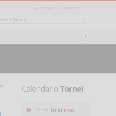
Registrati
Squash Map
Calendario
Tornei
ng'
Tornei
in arrivo