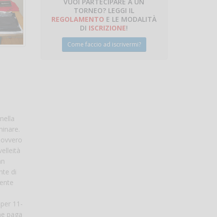
VUOI PARTECIPARE A UN
TORNEO? LEGGI IL
talano
REGOLAMENTO
E LE MODALITÀ
DI
ISCRIZIONE
!
Come faccio ad iscrivermi?
nella
minare.
o ovvero
elleità
hn
nte di
mente
 per 11-
 ne paga