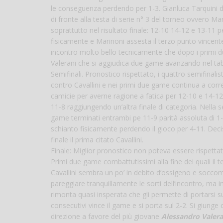
le conseguenza perdendo per 1-3. Gianluca Tarquini de
di fronte alla testa di serie n° 3 del torneo ovvero M
soprattutto nel risultato finale: 12-10 14-12 e 13-11 p
fisicamente e Marinoni assesta il terzo punto vincente
incontro molto bello tecnicamente che dopo i primi du
Valerani che si aggiudica due game avanzando nel tab
Semifinali. Pronostico rispettato, i quattro semifinalis
contro Cavallini e nei primi due game continua a corre
camicie per averne ragione a fatica per 12-10 e 14-12!
11-8 raggiungendo un’altra finale di categoria. Nella 
game terminati entrambi pe 11-9 parità assoluta di 1-1
schianto fisicamente perdendo il gioco per 4-11. Decis
finale il prima citato Cavallini.
Finale: Miglior pronostico non poteva essere rispettat
Primi due game combattutissimi alla fine dei quali il 
Cavallini sembra un po’ in debito d’ossigeno e soccomb
pareggiare tranquillamente le sorti dell’incontro, ma
rimonta quasi insperata che gli permette di portarsi su
consecutivi vince il game e si porta sul 2-2. Si giun
direzione a favore del più giovane
Alessandro Valera