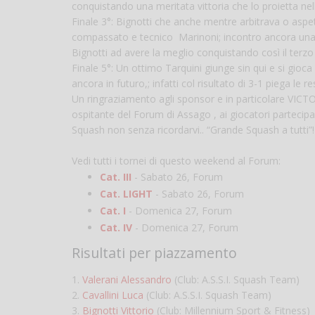
conquistando una meritata vittoria che lo proietta nelle
Finale 3°: Bignotti che anche mentre arbitrava o aspet
compassato e tecnico Marinoni; incontro ancora una v
Bignotti ad avere la meglio conquistando così il terzo
Finale 5°: Un ottimo Tarquini giunge sin qui e si gioc
ancora in futuro,; infatti col risultato di 3-1 piega le 
Un ringraziamento agli sponsor e in particolare VICTOR, f
ospitante del Forum di Assago , ai giocatori partecipant
Squash non senza ricordarvi.. “Grande Squash a tutti”!
Vedi tutti i tornei di questo weekend al Forum:
Cat. III
- Sabato 26, Forum
Cat. LIGHT
- Sabato 26, Forum
Cat. I
- Domenica 27, Forum
Cat. IV
- Domenica 27, Forum
Risultati per piazzamento
1.
Valerani Alessandro
(Club: A.S.S.I. Squash Team)
2.
Cavallini Luca
(Club: A.S.S.I. Squash Team)
3.
Bignotti Vittorio
(Club: Millennium Sport & Fitness)