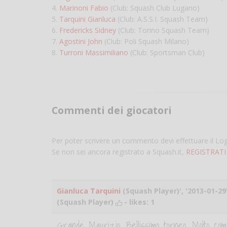
4.
Marinoni Fabio
(Club: Squash Club Lugano)
5.
Tarquini Gianluca
(Club: A.S.S.I. Squash Team)
6.
Fredericks Sidney
(Club: Torino Squash Team)
7.
Agostini John
(Club: Poli Squash Milano)
8.
Turroni Massimiliano
(Club: Sportsman Club)
Commenti dei giocatori
Per poter scrivere un commento devi effettuare il Lo
Se non sei ancora registrato a Squash.it,
REGISTRATI
Gianluca Tarquini
(Squash Player)', '2013-01-29'
(Squash Player)
- likes:
1
Grande Maurizio. Bellissimo torneo. Molto com