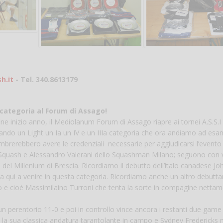
Vanessa Ca
h.it
- Tel. 340.8613179
I categoria al Forum di Assago!
ne inizio anno, il Mediolanum Forum di Assago riapre ai tornei A.S.S.I 
ando un Light un Ia un IV e un IIIa categoria che ora andiamo ad esa
mbrerebbero avere le credenziali necessarie per aggiudicarsi l’event
ni Squash e Alessandro Valerani dello Squashman Milano; seguono con v
i del Millenium di Brescia. Ricordiamo il debutto dell’italo canadese Jo
da qui a venire in questa categoria. Ricordiamo anche un altro debutta
io e cioè Massimilaino Turroni che tenta la sorte in compagine netta
li un perentorio 11-0 e poi in controllo vince ancora i restanti due game
nde la sua classica andatura tarantolante in campo e Sydney Fredericks