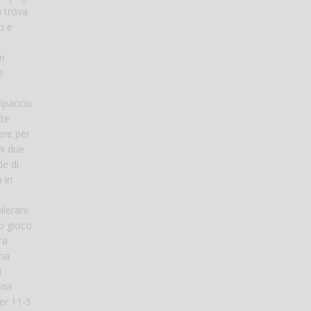
i trova
i e
un
e
olpaccio
tte
ere per
mi due
de di
 in
lerani.
zo gioco
ra
una
i
una
per 11-5