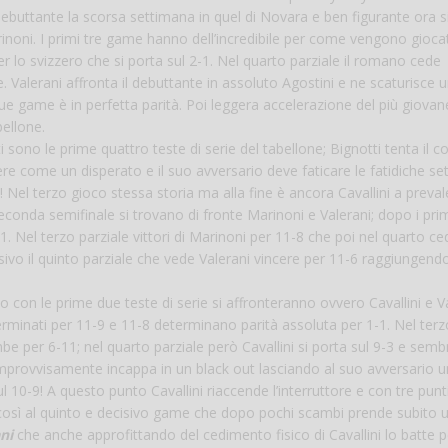
buttante la scorsa settimana in quel di Novara e ben figurante ora s
arinoni. I primi tre game hanno dell’incredibile per come vengono giocat
er lo svizzero che si porta sul 2-1. Nel quarto parziale il romano cede
. Valerani affronta il debuttante in assoluto Agostini e ne scaturisce 
e game è in perfetta parità. Poi leggera accelerazione del più giovan
ellone.
ti sono le prime quattro teste di serie del tabellone; Bignotti tenta il c
re come un disperato e il suo avversario deve faticare le fatidiche se
 Nel terzo gioco stessa storia ma alla fine è ancora Cavallini a preval
seconda semifinale si trovano di fronte Marinoni e Valerani; dopo i pri
. Nel terzo parziale vittori di Marinoni per 11-8 che poi nel quarto ce
ivo il quinto parziale che vede Valerani vincere per 11-6 raggiungendo
o con le prime due teste di serie si affronteranno ovvero Cavallini e Va
terminati per 11-9 e 11-8 determinano parità assoluta per 1-1. Nel ter
e per 6-11; nel quarto parziale però Cavallini si porta sul 9-3 e semb
 improvvisamente incappa in un black out lasciando al suo avversario 
l 10-9! A questo punto Cavallini riaccende l’interruttore e con tre punt
ge così al quinto e decisivo game che dopo pochi scambi prende subito 
ni
che anche approfittando del cedimento fisico di Cavallini lo batte 