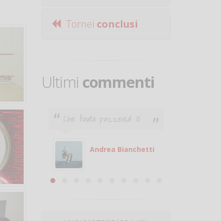
Tornei
conclusi
Ultimi
commenti
Che figata pazzesca! :O
Ciao. Son
poco e v
otare
giocare.
 con
puoi gio
Andrea Bianchetti
mero
Michele
are