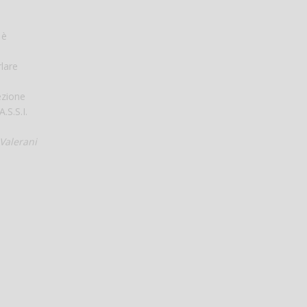
 è
rlare
rezione
.S.S.I.
Valerani