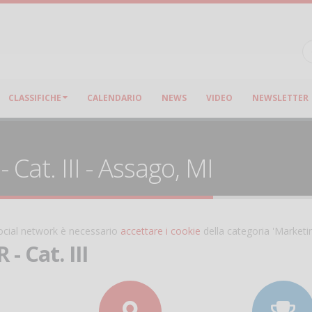
CLASSIFICHE
CALENDARIO
NEWS
VIDEO
NEWSLETTER
Cat. III - Assago, MI
 social network è necessario
accettare i cookie
della categoria 'Marketi
- Cat. III