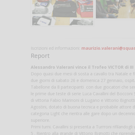
Iscrizioni ed informazioni:
maurizio.valerani@squas
Report
Alessandro Valerani vince il Trofeo VICTOR di II
Dopo quasi due mesi di sosta a cavallo tra Natale e fi
due giorni di sabato 26 e domenica 27 gennaio, ospit
Tabellone da 8 partecipanti con due giocatori che se
le prime due teste di serie Luca Cavallini del Bocco
di vittoria Fabio Marinoni di Lugano e Vittorio Bignott
Agostini, dotato di buona tecnica e probabile attore 
categoria Light che rientra alle gare dopo un decenn
superiore.
Primi turni. Cavallini si presenta a Turrroni rifilandog
5 . Rientro alla grande di Vittorio Bignotti che ripre