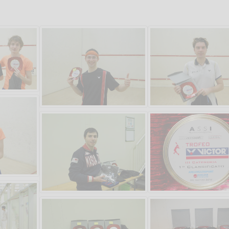
Salve,
come fare per pren
il campo per giocare
un mio amico?
Devo chiamare il nu
telefonico o si può f
online?
Grazie