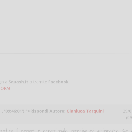
gin a
Squash.it
o tramite
Facebook
.
 ORA!
 , '09:46:01');">Rispondi Autore:
Gianluca Tarquini
29/0
(09
battuto. Il report è eccezionale, preciso ed avvincente. Se 