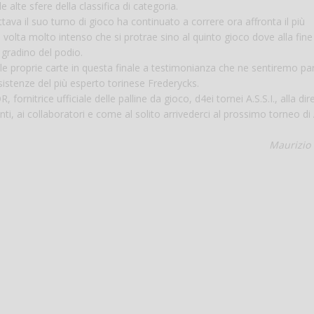
 alte sfere della classifica di categoria.
tava il suo turno di gioco ha continuato a correre ora affronta il più
olta molto intenso che si protrae sino al quinto gioco dove alla fine
 gradino del podio.
a le proprie carte in questa finale a testimonianza che ne sentiremo pa
resistenze del più esperto torinese Frederycks.
ornitrice ufficiale delle palline da gioco, d4ei tornei A.S.S.I., alla di
i, ai collaboratori e come al solito arrivederci al prossimo torneo di A
Maurizio 