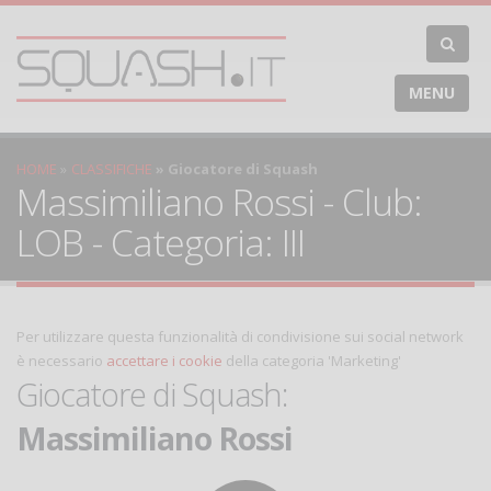
MENU
HOME
CLASSIFICHE
Giocatore di Squash
Massimiliano Rossi - Club:
LOB - Categoria: III
Per utilizzare questa funzionalità di condivisione sui social network
è necessario
accettare i cookie
della categoria 'Marketing'
Giocatore di Squash:
Massimiliano Rossi