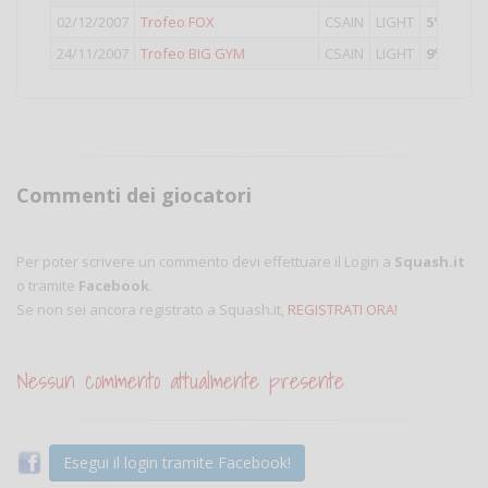
02/12/2007
Trofeo FOX
CSAIN
LIGHT
5°
classif
24/11/2007
Trofeo BIG GYM
CSAIN
LIGHT
9°
classif
Commenti dei giocatori
Per poter scrivere un commento devi effettuare il Login a
Squash.it
o tramite
Facebook
.
Se non sei ancora registrato a Squash.it,
REGISTRATI ORA!
Nessun commento attualmente presente
Esegui il login tramite Facebook!