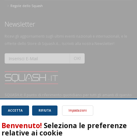
Regole dello Squash
Newsletter
Ricevi gli aggiornamenti sugli ultimi eventi nazionali e internazionali, e le
offerte dello Store di Squash.it... Iscriviti alla nostra Newsletter!
OK!
SQUASH.it: Il punto di riferimento quotidiano per tutti gli amanti di questo
magnifico sport.
Leggi
ACCETTA
RIFIUTA
Impostazioni
Benvenuto!
Seleziona le preferenze
relative ai cookie