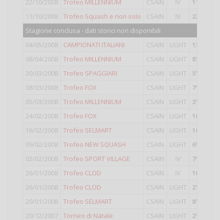
22/10/2008
Trofeo MILLENNIUM
CSAIN
IV
11°
classi
11/10/2008
Trofeo Squash e non solo
CSAIN
IV
23°
classi
Stagione conclusa - dati storici non disponibili
04/05/2008
CAMPIONATI ITALIANI
CSAIN
LIGHT
13°
classi
08/04/2008
Trofeo MILLENNIUM
CSAIN
LIGHT
8°
classif
30/03/2008
Trofeo SPAGGIARI
CSAIN
LIGHT
5°
classif
08/03/2008
Trofeo FOX
CSAIN
LIGHT
7°
classif
05/03/2008
Trofeo MILLENNIUM
CSAIN
LIGHT
3°
classif
24/02/2008
Trofeo FOX
CSAIN
LIGHT
10°
classi
16/02/2008
Trofeo SELMART
CSAIN
LIGHT
10°
classi
09/02/2008
Trofeo NEW SQUASH
CSAIN
LIGHT
6°
classif
02/02/2008
Trofeo SPORT VILLAGE
CSAIN
IV
7°
classif
26/01/2008
Trofeo CLOD
CSAIN
IV
10°
classi
26/01/2008
Trofeo CLOD
CSAIN
LIGHT
2°
classif
20/01/2008
Trofeo SELMART
CSAIN
LIGHT
8°
classif
20/12/2007
Torneo di Natale
CSAIN
LIGHT
2°
classif