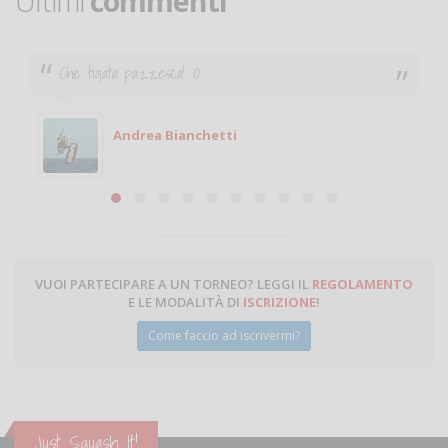
Ultimi
commenti
Che figata pazzesca! :O
Andrea Bianchetti
VUOI PARTECIPARE A UN TORNEO? LEGGI IL
REGOLAMENTO
E LE MODALITÀ DI
ISCRIZIONE
!
Come faccio ad iscrivermi?
Just Squash It!