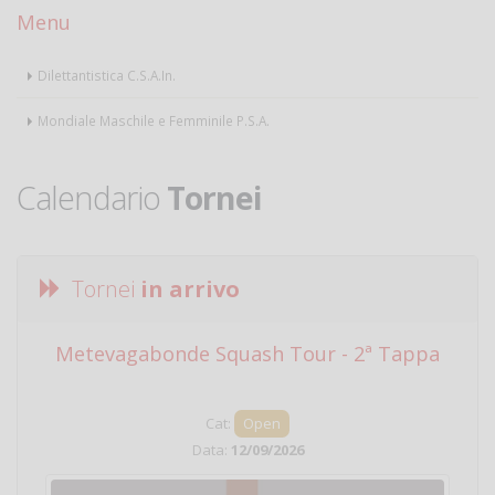
Menu
Dilettantistica C.S.A.In.
Mondiale Maschile e Femminile P.S.A.
Calendario
Tornei
Tornei
in arrivo
Metevagabonde Squash Tour - 2ª Tappa
Ci
Cat:
Open
Data:
12/09/2026