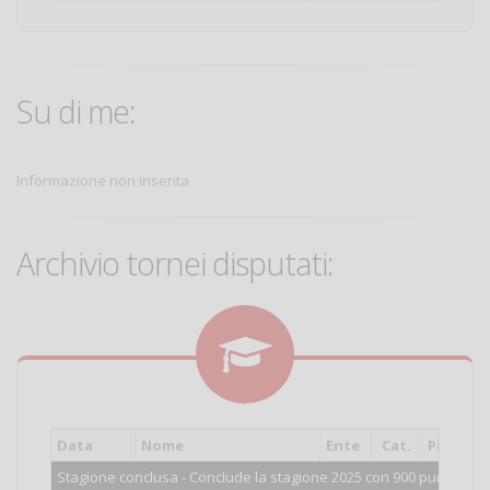
Su di me:
Informazione non inserita
Archivio tornei disputati:
Data
Nome
Ente
Cat.
Piazzam
Stagione conclusa - Conclude la stagione 2025 con 900 punti.