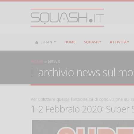
LOGIN
HOME
SQUASH
ATTIVITÀ
HOME
NEWS
L'archivio news sul m
Per utilizzare questa funzionalità di condivisione sui
1-2 Febbraio 2020: Super 