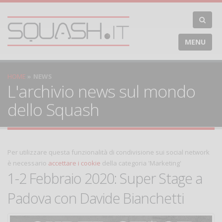
MENU
HOME
NEWS
L'archivio news sul mondo
dello Squash
Per utilizzare questa funzionalità di condivisione sui social network
è necessario
accettare i cookie
della categoria 'Marketing'
1-2 Febbraio 2020: Super Stage a
Padova con Davide Bianchetti