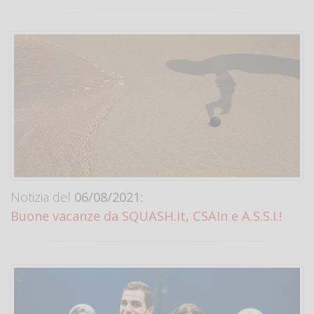
Notizia del
06/08/2021:
Buone vacanze da SQUASH.it, CSAIn e A.S.S.I.!