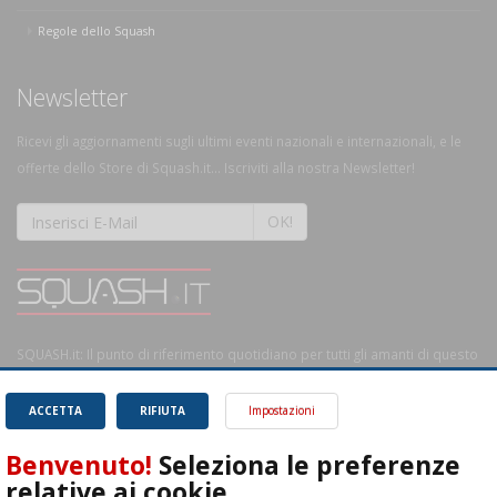
Regole dello Squash
Newsletter
Ricevi gli aggiornamenti sugli ultimi eventi nazionali e internazionali, e le
offerte dello Store di Squash.it... Iscriviti alla nostra Newsletter!
OK!
SQUASH.it: Il punto di riferimento quotidiano per tutti gli amanti di questo
magnifico sport.
Leggi
ACCETTA
RIFIUTA
Impostazioni
Benvenuto!
Seleziona le preferenze
relative ai cookie