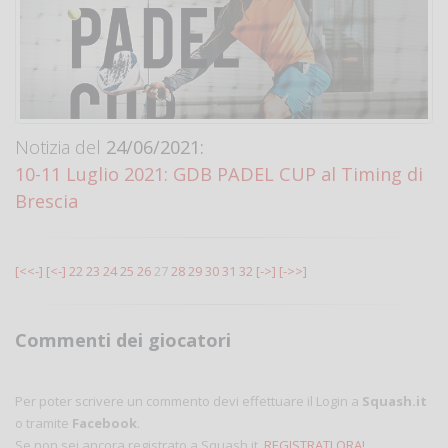
Notizia del
24/06/2021:
10-11 Luglio 2021: GDB PADEL CUP al Timing di
Brescia
[<<-]
[<-]
22
23
24
25
26
27
28
29
30
31
32
[->]
[->>]
Commenti dei giocatori
Per poter scrivere un commento devi effettuare il Login a
Squash.it
o tramite
Facebook
.
Se non sei ancora registrato a Squash.it,
REGISTRATI ORA!