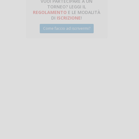
VUOI PARTECIPARE A UN
TORNEO? LEGGI IL
talano
REGOLAMENTO
E LE MODALITÀ
DI
ISCRIZIONE
!
Come faccio ad iscrivermi?