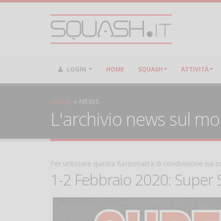
LOGIN
HOME
SQUASH
ATTIVITÀ
HOME
NEWS
L'archivio news sul m
Per utilizzare questa funzionalità di condivisione sui
1-2 Febbraio 2020: Super 