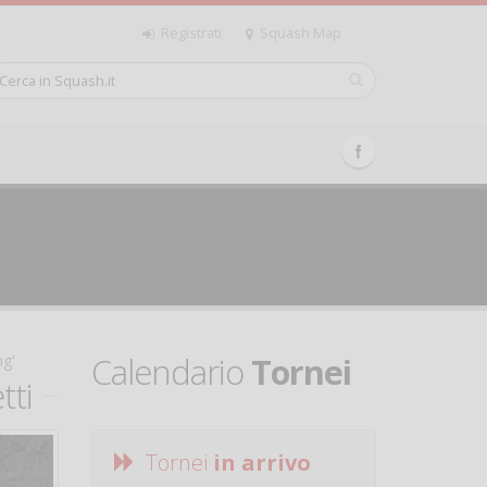
Registrati
Squash Map
Calendario
Tornei
ng'
tti
Tornei
in arrivo