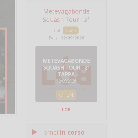
Metevagabonde
Circuito Na
Squash Tour - 2ª
Squadre - 
Tappa
Cat:
Open
Cat:
Squ
Data:
12/09/2026
Data:
19/0
METEVAGABONDE
CIRCU
SQUASH TOUR - 2ª
NAZION
TAPPA
SQUADRE - 
12/09/2026
19/09/
OPEN
SQUA
LOB
Centro Sporti
Tornei
in corso