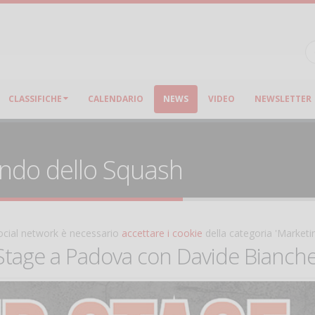
CLASSIFICHE
CALENDARIO
NEWS
VIDEO
NEWSLETTER
ondo dello Squash
 social network è necessario
accettare i cookie
della categoria 'Marketi
Stage a Padova con Davide Bianche