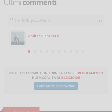
Ultimi
commenti
Ciao. Sono a Treviglio da poco e vorrei tornare a
giocare. Se sei in zona e puoi giocare fammi sapere.
Michele
Michele Miglionico
VUOI PARTECIPARE A UN TORNEO? LEGGI IL
REGOLAMENTO
E LE MODALITÀ DI
ISCRIZIONE
!
Come faccio ad iscrivermi?