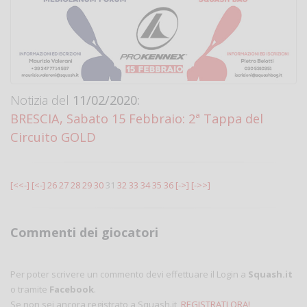
Notizia del
11/02/2020:
BRESCIA, Sabato 15 Febbraio: 2ª Tappa del
Circuito GOLD
[<<-]
[<-]
26
27
28
29
30
31
32
33
34
35
36
[->]
[->>]
Commenti dei giocatori
Per poter scrivere un commento devi effettuare il Login a
Squash.it
o tramite
Facebook
.
Se non sei ancora registrato a Squash.it,
REGISTRATI ORA!