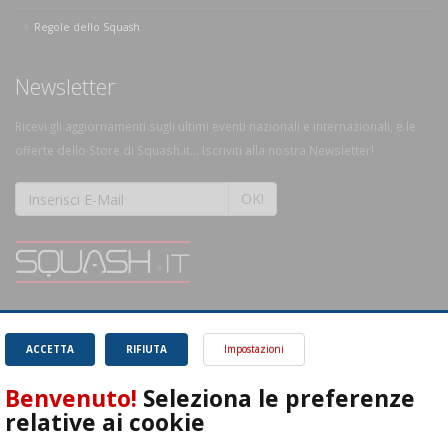
Regole dello Squash
Newsletter
Ricevi gli aggiornamenti sugli ultimi eventi nazionali e internazionali, e le
offerte dello Store di Squash.it... Iscriviti alla nostra Newsletter!
OK!
SQUASH.it: Il punto di riferimento quotidiano per tutti gli amanti di questo
magnifico sport.
Leggi
ACCETTA
RIFIUTA
Impostazioni
Benvenuto!
Seleziona le preferenze
relative ai cookie