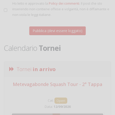
Ho letto e approvato la
Policy dei commenti
. Il post che sto
inserendo non contiene offese e volgarità, non è diffamante e
non viola le leggi italiane.
Calendario
Tornei
Tornei
in arrivo
Metevagabonde Squash Tour - 2ª Tappa
Ci
Cat:
Open
Data:
12/09/2026