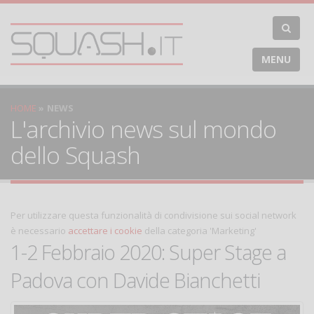
MENU
HOME
NEWS
L'archivio news sul mondo
dello Squash
Per utilizzare questa funzionalità di condivisione sui social network
è necessario
accettare i cookie
della categoria 'Marketing'
1-2 Febbraio 2020: Super Stage a
Padova con Davide Bianchetti