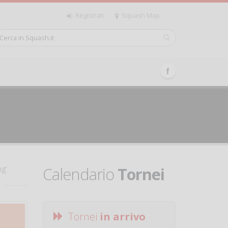
Registrati
Squash Map
Calendario
Tornei
ng'
Tornei
in arrivo