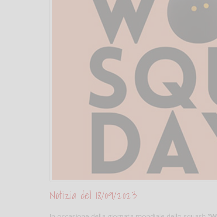
Notizia del 18/09/2023
In occasione della giornata mondiale dello squash “
W