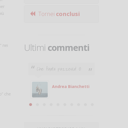
per
Tornei
conclusi
più
Ultimi
commenti
” nei
Che figata pazzesca! :O
Ciao. Son
poco e v
otare
giocare.
 con
puoi gio
Andrea Bianchetti
o” che
mero
Michele
are