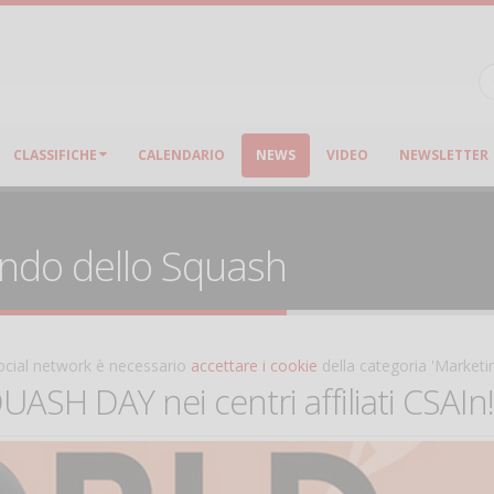
CLASSIFICHE
CALENDARIO
NEWS
VIDEO
NEWSLETTER
ondo dello Squash
 social network è necessario
accettare i cookie
della categoria 'Marketi
SH DAY nei centri affiliati CSAIn!