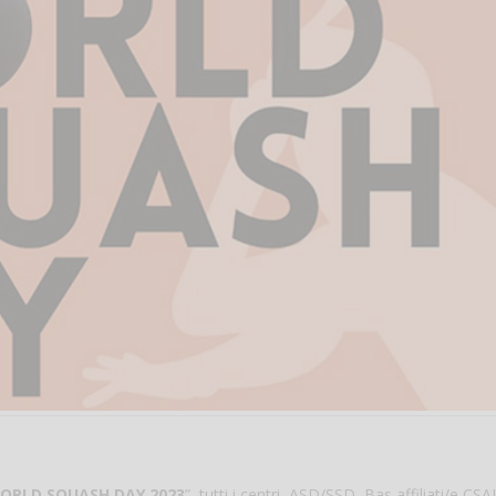
ORLD SQUASH DAY 2023
”, tutti i centri, ASD/SSD, Bas affiliati/e CSA