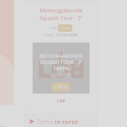
Metevagabonde
Circuito Na
Squash Tour - 2ª
Squadre - 
Tappa
Cat:
Open
Cat:
Squ
Data:
12/09/2026
Data:
19/0
METEVAGABONDE
CIRCU
SQUASH TOUR - 2ª
NAZION
TAPPA
SQUADRE - 
12/09/2026
19/09/
OPEN
SQUA
LOB
Centro Sporti
Tornei
in corso
In