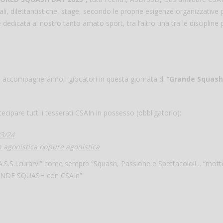
li, dilettantistiche, stage, secondo le proprie esigenze organizzative 
edicata al nostro tanto amato sport, tra l’altro una tra le discipline 
e accompagneranno i giocatori in questa giornata di “
Grande Squash
ecipare tutti i tesserati CSAIn in possesso (obbligatorio):
Salve,
23/24
come fare per pren
on agonistica oppure agonistica
il campo per giocare
un mio amico?
A.S.S.I.curarvi” come sempre “Squash, Passione e Spettacolo!! .. “mott
Devo chiamare il nu
GRANDE SQUASH con CSAIn”
telefonico o si può f
online?
Grazie