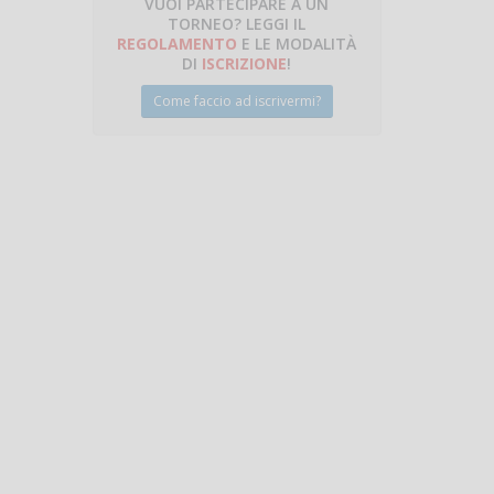
VUOI PARTECIPARE A UN
TORNEO? LEGGI IL
talano
REGOLAMENTO
E LE MODALITÀ
DI
ISCRIZIONE
!
Come faccio ad iscrivermi?