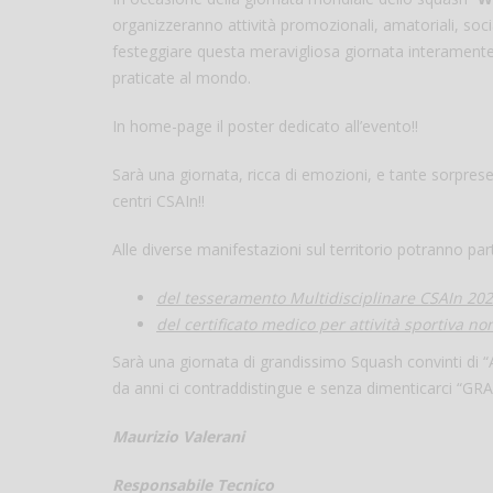
organizzeranno attività promozionali, amatoriali, socia
festeggiare questa meravigliosa giornata interamente d
praticate al mondo.
In home-page il poster dedicato all’evento!!
Sarà una giornata, ricca di emozioni, e tante sorpres
centri CSAIn!!
Alle diverse manifestazioni sul territorio potranno part
del tesseramento Multidisciplinare CSAIn 20
del certificato medico per attività sportiva n
Sarà una giornata di grandissimo Squash convinti di “
da anni ci contraddistingue e senza dimenticarci “
Maurizio Valerani
Responsabile Tecnico