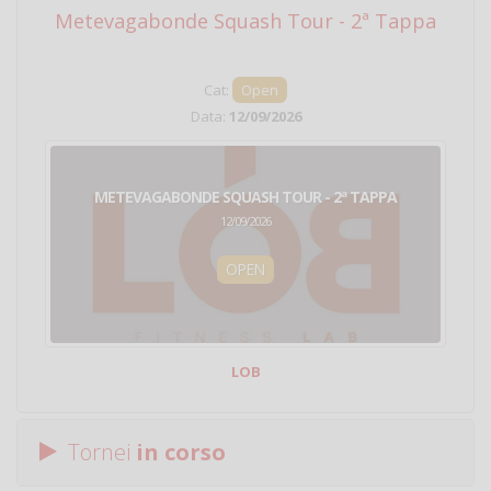
Metevagabonde Squash Tour - 2ª Tappa
Ci
Cat:
Open
Data:
12/09/2026
METEVAGABONDE SQUASH TOUR - 2ª TAPPA
12/09/2026
OPEN
LOB
Tornei
in corso