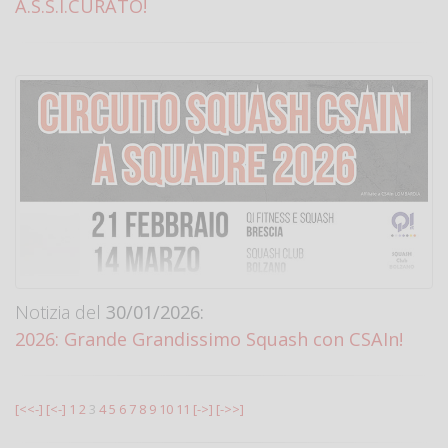
A.S.S.I.CURATO!
Notizia del
30/01/2026:
2026: Grande Grandissimo Squash con CSAIn!
[<<-]
[<-]
1
2
3
4
5
6
7
8
9
10
11
[->]
[->>]