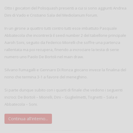
Otto i giocatori del Polisquash presenti a cui si sono aggiunti Andrea
Dini di Vado e Cristiano Sala del Mediolanum Forum.
In un girone a quattro tutti contro tutti esce imbattuto Pasquale
Abbatecola che incontrerà il seed number 2 del tabellone principale
Aaroh Soni, seguito da Federico Miorelli che soffre una partenza
rallentata ma poi recupera, finendo a incrociare la testa di serie
numero uno Paolo De Bortoli nel main draw.
Silvano Fumagalli e Gennaro Di Ronza giocano invece la finalina del
nono che termina 3-1 a favore del meneghino.
Si parte dunque subito con i quarti di finale che vedono i seguenti
incroci: De Bortoli – Miorelli, Dini – Guglielmetti, Tognetti – Sala e
Abbatecola – Soni.
Continua all'interno...