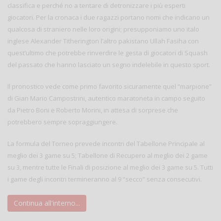
classifica e perché no a tentare di detronizzare i più esperti
giocatori. Per la cronaca i due ragazzi portano nomi che indicano un
qualcosa di straniero nelle loro origini; presupponiamo uno italo
inglese Alexander Titherington l’altro pakistano Ullah Fasiha con
quest’ultimo che potrebbe rinverdire le gesta di giocatori di Squash
del passato che hanno lasciato un segno indelebile in questo sport.
Il pronostico vede come primo favorito sicuramente quel “marpione”
di Gian Mario Campostrini, autentico maratoneta in campo seguito
da Pietro Boni e Roberto Morini, in attesa di sorprese che
potrebbero sempre sopraggiungere.
La formula del Torneo prevede incontri del Tabellone Principale al
meglio dei 3 game su 5; Tabellone di Recupero al meglio dei 2 game
su 3, mentre tutte le Finali di posizione al meglio dei 3 game su 5. Tutti
i game degli incontri termineranno al 9 “secco” senza consecutivi.
Continua all'interno...