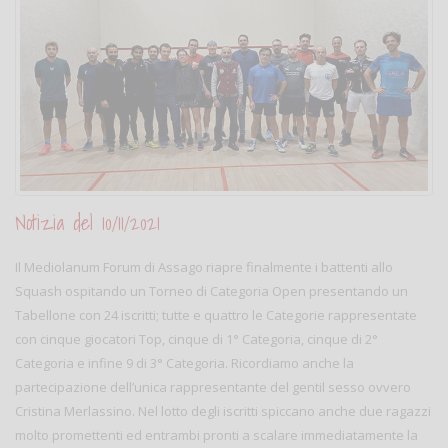
Notizia del 10/11/2021
Il Mediolanum Forum di Assago riapre finalmente i battenti allo
Squash ospitando un Torneo di Categoria Open presentando un
Tabellone con 24 iscritti; tutte e quattro le Categorie rappresentate
con cinque giocatori Top, cinque di 1° Categoria, cinque di 2°
Categoria e infine 9 di 3° Categoria. Ricordiamo anche la
partecipazione dell’unica rappresentante del gentil sesso ovvero
Cristina Merlassino. Nel lotto degli iscritti spiccano anche due ragazzi
molto promettenti ed entrambi pronti a scalare immediatamente la