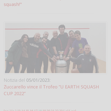
squash!"
Notizia del
05/01/2023:
Zuccarello vince il Trofeo “U EARTH SQUASH
CUP 2022”
[<<-]
[<-]
13
14
15
16
17
18
19
20
21
22
23
[->]
[->>]