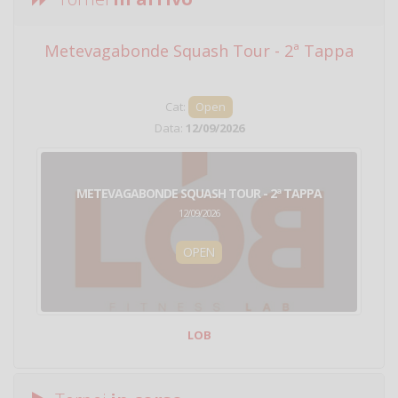
Metevagabonde Squash Tour - 2ª Tappa
Ci
Cat:
Open
Data:
12/09/2026
METEVAGABONDE SQUASH TOUR - 2ª TAPPA
12/09/2026
OPEN
LOB