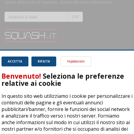
offerte dello Store di Squash.it... Iscriviti alla nostra Newsletter!
OK!
SQUASH.it: Il punto di riferimento quotidiano per tutti gli amanti di questo
magnifico sport.
Leggi
ACCETTA
RIFIUTA
Impostazioni
Benvenuto!
Seleziona le preferenze
relative ai cookie
In questo sito web utilizziamo i cookie per personalizzare i
ASD Let's Sport - Via T. Olivelli 3, 25014 Castenedolo (BS) - P. Iva:
contenuti delle pagine e gli eventuali annunci
04278030988
pubblicitari/banner, fornire le funzioni dei social network
© Copyright 2015 | All Rights Reserved - Powered by
DynDevice
e analizzare il traffico verso i nostri server. Forniamo
anche informazioni sul modo in cui utilizzi il nostro sito ai
Privacy Policy
Cookie Policy
Accessibilità
Sitemap
nostri partner e/o fornitori che si occupano di analisi dei