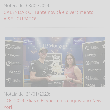
Notizia del
08/02/2023:
CALENDARIO: Tante novità e divertimento
A.S.S.I.CURATO!
Notizia del
31/01/2023:
TOC 2023: Elias e El Sherbini conquistano New
York!