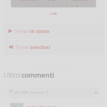
LOB
Tornei
in corso
Tornei
conclusi
Ultimi
commenti
Ciao. Sono a Treviglio da poco e vorrei tornare a
giocare. Se sei in zona e puoi giocare fammi sapere.
Michele