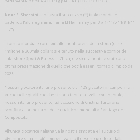
nettamente in finale Ali Farag per 3 a 0 (11/7 11/8 11/3).
Nour El Sherbini
conquista il suo ottavo (!!!) titolo mondiale
battendo l'altra egiziana, Hania El Hammamy per 3 a 1 (11/5 11/9 4/11
11/7).
Il torneo mondiale con il più alto montepremi della storia (oltre
1milione e 300mila dollari) si è tenuto nella suggestiva cornice del
Lakeshore Sport & Fitness di Chicago e sicuramente è stato una
ottima presentazione di quello che potrà esser il torneo olimpico del
2028.
Nessun giocatore italiano presente tra i 128 giocatori in campo, ma
anche nelle qualifiche che si sono tenute a livello continentale,
nessun italiano presente, ad eccezione di Cristina Tartarone,
sconfitta al primo turno delle qualifiche mondiali a Santiago de
Compostela.
All'unica giocatrice italiana va la nostra simpatia e l'augurio di
diventare sempre più competitiva, ma il deserto prodotto dalla