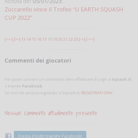
Notizia del
05/01/2023:
Zuccarello vince il Trofeo “U EARTH SQUASH
CUP 2022”
[<<-]
[<-]
13
14
15
16
17
18
19
20
21
22
23
[->]
[->>]
Commenti dei giocatori
Per poter scrivere un commento devi effettuare il Login a
Squash.it
o tramite
Facebook
.
Se non sei ancora registrato a Squash.it,
REGISTRATI ORA!
Nessun commento attualmente presente
Esegui il login tramite Facebook!