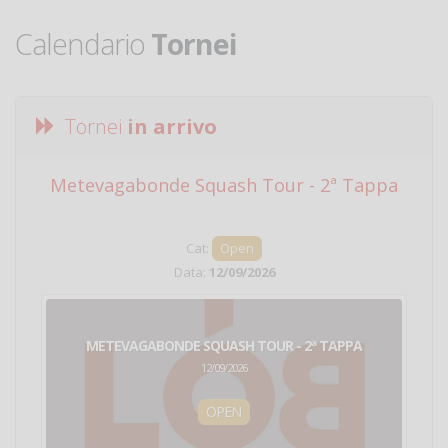
Calendario
Tornei
Tornei
in arrivo
Metevagabonde Squash Tour - 2ª Tappa
Ci
Cat:
Open
Data:
12/09/2026
METEVAGABONDE SQUASH TOUR - 2ª TAPPA
12/09/2026
OPEN