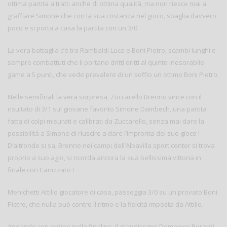
ottima partita a tratti anche di ottima qualità, ma non riesce mai a
graffiare Simone che con la sua costanza nel gioco, sbaglia davvero
poco e si porta a casa la partita con un 3/0.
La vera battaglia c’è tra Rambaldi Luca e Boni Pietro, scambi lunghi e
sempre combattuti che li portano dritti dritti al quinto inesorabile
game a 5 punti, che vede prevalere di un soffio un ottimo Boni Pietro.
Nelle semifinali la vera sorpresa, Zuccarello Brenno vince con il
risultato di 3/1 sul giovane favorito Simone Dambech, una partita
fatta di colpi misurati e calibrati da Zuccarello, senza mai dare la
possibilità a Simone di riuscire a dare l’impronta del suo gioco !
D’altronde si sa, Brenno nei campi dell’Albavilla sport center si trova
proprio a suo agio, si ricorda ancora la sua bellissima vittoria in
finale con Canizzaro !
Menichetti Attilio giocatore di casa, passeggia 3/0 su un provato Boni
Pietro, che nulla può contro il ritmo e la fisicità imposta da Attilio.
Andando con ordine nelle finaline, il grandissimo Domenico Berardi