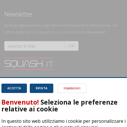
Newsletter
Ricevi gli aggiornamenti sugli ultimi eventi nazionali e internazionali, e le
offerte dello Store di Squash.it... Iscriviti alla nostra Newsletter!
OK!
SQUASH.it: Il punto di riferimento quotidiano per tutti gli amanti di questo
magnifico sport.
Leggi
ACCETTA
RIFIUTA
Impostazioni
Benvenuto!
Seleziona le preferenze
relative ai cookie
In questo sito web utilizziamo i cookie per personalizzare i
ASD Let's Sport - Via T. Olivelli 3, 25014 Castenedolo (BS) - P. Iva: