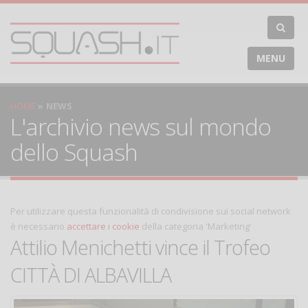
MENU
HOME
NEWS
L'archivio news sul mondo
dello Squash
Per utilizzare questa funzionalità di condivisione sui social network
è necessario
accettare i cookie
della categoria 'Marketing'
Attilio Menichetti vince il Trofeo
CITTÀ DI ALBAVILLA