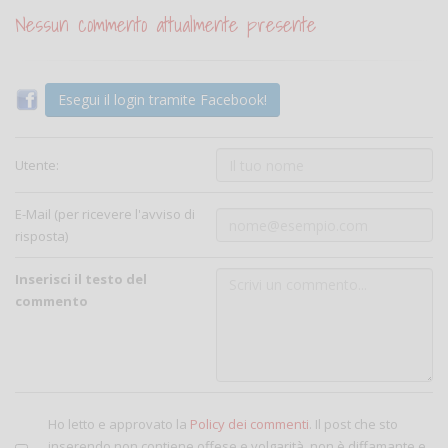
Nessun commento attualmente presente
Esegui il login tramite Facebook!
Utente:
E-Mail (per ricevere l'avviso di
risposta)
Inserisci il testo del
commento
Ho letto e approvato la
Policy dei commenti
. Il post che sto
inserendo non contiene offese e volgarità, non è diffamante e