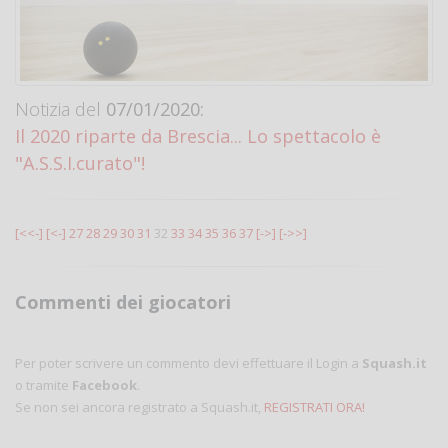
Notizia del
07/01/2020:
Il 2020 riparte da Brescia... Lo spettacolo è
"A.S.S.I.curato"!
[<<-]
[<-]
27
28
29
30
31
32
33
34
35
36
37
[->]
[->>]
Commenti dei giocatori
Per poter scrivere un commento devi effettuare il Login a
Squash.it
o tramite
Facebook
.
Se non sei ancora registrato a Squash.it,
REGISTRATI ORA!