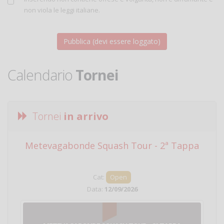
non viola le leggi italiane.
Calendario
Tornei
Tornei
in arrivo
Metevagabonde Squash Tour - 2ª Tappa
Ci
Cat:
Open
Data:
12/09/2026