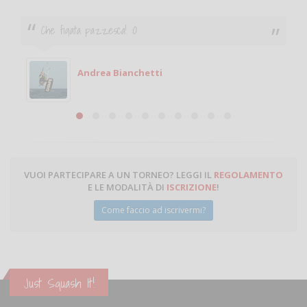
Ciao. Sono a Treviglio da poco e vorrei tornare a
giocare. Se sei in zona e puoi giocare fammi sapere.
Michele
Michele Miglionico
VUOI PARTECIPARE A UN TORNEO? LEGGI IL
REGOLAMENTO
E LE MODALITÀ DI
ISCRIZIONE
!
Come faccio ad iscrivermi?
Just Squash It!