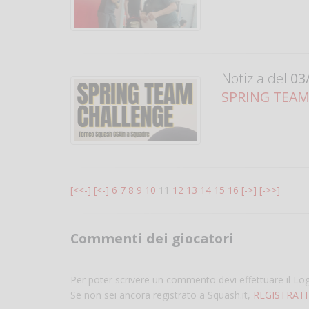
Notizia del
03/
SPRING TEAM C
[<<-]
[<-]
6
7
8
9
10
11
12
13
14
15
16
[->]
[->>]
Commenti dei giocatori
Per poter scrivere un commento devi effettuare il Lo
Se non sei ancora registrato a Squash.it,
REGISTRATI