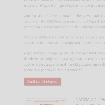
appassionati giocatori già all’epoca non più giovaniss
Correva l’anno 2002 e lo squash - che aveva avuto il s
poco era nata ASSI (Associazione Sportiva Squash Itali
alternativa e in contrapposizione alla Federazione It
Grazie ad ASSI veniva finalmente fornita anche ai giocato
Sportive e di aderire al nuovo progetto a costi assolu
A quei tempi purtroppo gli elevati costi per l’affiliazi
desiderosi di svolgere attività agonistica a tesserarsi 
costi e le burocrazie federali. I molti giocatori agonis
anche loro per diversi club del torinese.
Continua all'interno...
Notizia del
19/