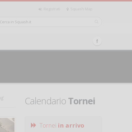
Registrati
Squash Map
Calendario
Tornei
ng'
Tornei
in arrivo