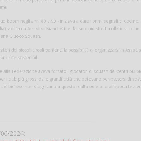
imi.
uo boom negli anni 80 e 90 - iniziava a dare i primi segnali di declino.
a) voluta da Amedeo Bianchetti e dai suoi più stretti collaboratori in
aliana Giuoco Squash.
ri dei piccoli circoli periferici la possibilità di organizzarsi in Associa
tamente sostenibili.
one alla Federazione aveva forzato i giocatori di squash dei centri più pi
Salve,
per i club più grossi delle grandi città che potevano permettersi di sos
ti del biellese non sfuggivano a questa realtà ed erano all'epoca tesser
come fare per pren
il campo per giocare
un mio amico?
Devo chiamare il nu
telefonico o si può f
online?
Grazie
06/2024: