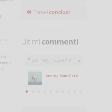
Tornei
conclusi
 Da
Ultimi
commenti
zioni
ccoli
Che figata pazzesca! :O
Ciao. Son
tenere i
poco e v
ati
otare
giocare.
 con
puoi gio
Andrea Bianchetti
mero
Michele
are