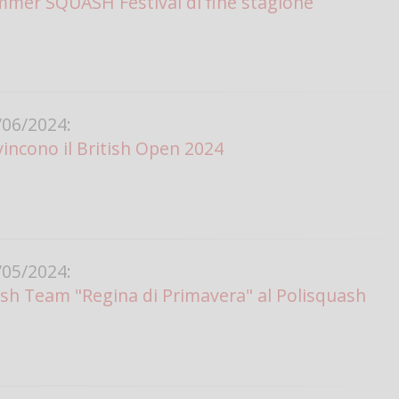
ummer SQUASH Festival di fine stagione
Vanessa Ca
06/2024:
vincono il British Open 2024
05/2024:
ash Team "Regina di Primavera" al Polisquash