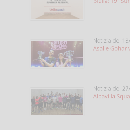
Biella: 19° S
Notizia del
13/
Asal e Gohar 
Notizia del
27/
Albavilla Squ