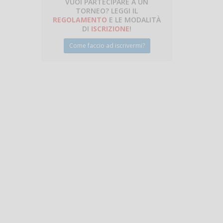
VUOI PARTECIPARE A UN
TORNEO? LEGGI IL
talano
REGOLAMENTO
E LE MODALITÀ
DI
ISCRIZIONE
!
Come faccio ad iscrivermi?