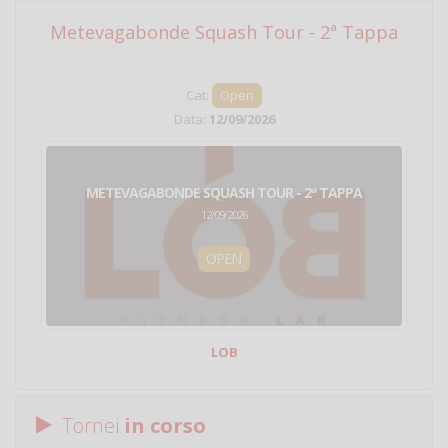
Metevagabonde Squash Tour - 2ª Tappa
Ci
Cat:
Open
Data:
12/09/2026
METEVAGABONDE SQUASH TOUR - 2ª TAPPA
12/09/2026
OPEN
LOB
Tornei
in corso