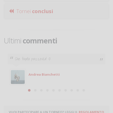
Tornei
conclusi
Ultimi
commenti
Ciao. Sono a Treviglio da poco e vorrei tornare a
giocare. Se sei in zona e puoi giocare fammi sapere.
Michele
Michele Miglionico
VUOI PARTECIPARE A UN TORNEO? LEGGI IL
REGOLAMENTO