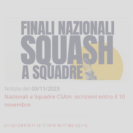
Notizia del
03/11/2023:
Nazionali a Squadre CSAIn: iscrizioni entro il 10
novembre
[<<-]
[<-]
8
9
10
11
12
13
14
15
16
17
18
[->]
[->>]