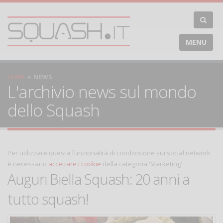
MENU
HOME
NEWS
L'archivio news sul mondo
dello Squash
Per utilizzare questa funzionalità di condivisione sui social network
è necessario
accettare i cookie
della categoria 'Marketing'
Auguri Biella Squash: 20 anni a
tutto squash!