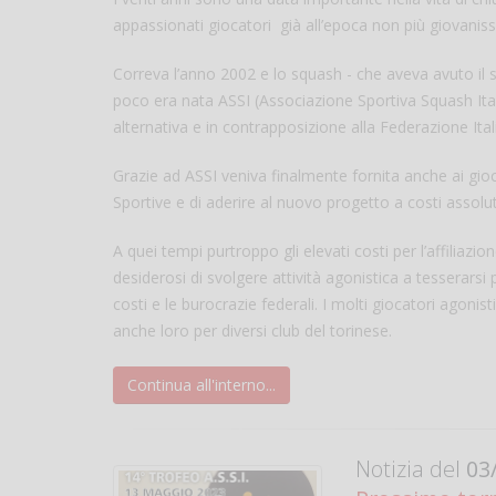
appassionati giocatori già all’epoca non più giovaniss
Correva l’anno 2002 e lo squash - che aveva avuto il s
poco era nata ASSI (Associazione Sportiva Squash Itali
alternativa e in contrapposizione alla Federazione It
Grazie ad ASSI veniva finalmente fornita anche ai giocato
Sportive e di aderire al nuovo progetto a costi assolu
A quei tempi purtroppo gli elevati costi per l’affiliazi
desiderosi di svolgere attività agonistica a tesserarsi 
costi e le burocrazie federali. I molti giocatori agonis
anche loro per diversi club del torinese.
Continua all'interno...
Notizia del
03/