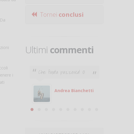
Tornei
conclusi
 Da
Ultimi
commenti
zioni
ccoli
Che figata pazzesca! :O
Ciao. Son
tenere i
poco e v
ati
otare
giocare.
 con
puoi gio
Andrea Bianchetti
mero
Michele
are