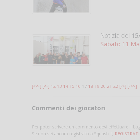
Notizia del
15/
Sabato 11 Ma
[<<-]
[<-]
12
13
14
15
16
17
18
19
20
21
22
[->]
[->>]
Commenti dei giocatori
Per poter scrivere un commento devi effettuare il Lo
Se non sei ancora registrato a Squash.it,
REGISTRATI