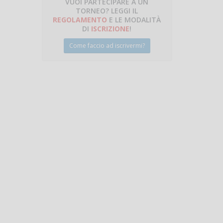
VUOI PARTECIPARE A UN
TORNEO? LEGGI IL
talano
REGOLAMENTO
E LE MODALITÀ
DI
ISCRIZIONE
!
Come faccio ad iscrivermi?