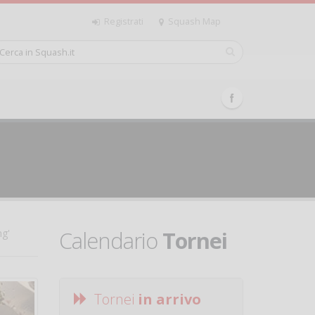
Registrati
Squash Map
Calendario
Tornei
ng'
Tornei
in arrivo