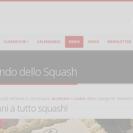
CLASSIFICHE
CALENDARIO
NEWS
VIDEO
NEWSLETTER
ondo dello Squash
 social network è necessario
accettare i cookie
della categoria 'Marketi
ni a tutto squash!