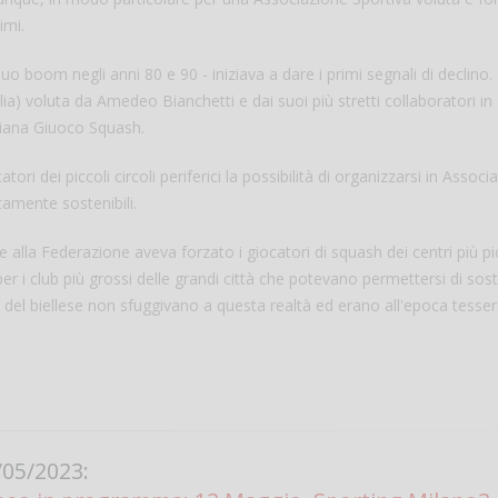
imi.
uo boom negli anni 80 e 90 - iniziava a dare i primi segnali di declino.
a) voluta da Amedeo Bianchetti e dai suoi più stretti collaboratori in
aliana Giuoco Squash.
ri dei piccoli circoli periferici la possibilità di organizzarsi in Associa
tamente sostenibili.
one alla Federazione aveva forzato i giocatori di squash dei centri più pi
Salve,
per i club più grossi delle grandi città che potevano permettersi di sos
ti del biellese non sfuggivano a questa realtà ed erano all'epoca tesser
come fare per pren
il campo per giocare
un mio amico?
Devo chiamare il nu
telefonico o si può f
online?
Grazie
05/2023: