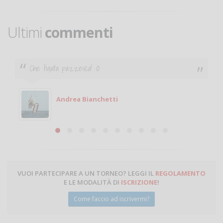
Ultimi
commenti
Ciao. Sono a Treviglio da poco e vorrei tornare a
giocare. Se sei in zona e puoi giocare fammi sapere.
Michele
Michele Miglionico
VUOI PARTECIPARE A UN TORNEO? LEGGI IL
REGOLAMENTO
E LE MODALITÀ DI
ISCRIZIONE
!
Come faccio ad iscrivermi?