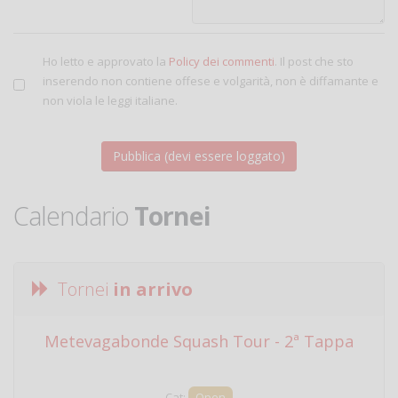
Ho letto e approvato la
Policy dei commenti
. Il post che sto
inserendo non contiene offese e volgarità, non è diffamante e
non viola le leggi italiane.
Calendario
Tornei
Tornei
in arrivo
Metevagabonde Squash Tour - 2ª Tappa
Ci
Cat:
Open