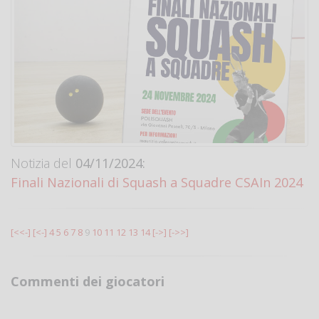
Notizia del
04/11/2024:
Finali Nazionali di Squash a Squadre CSAIn 2024
[<<-]
[<-]
4
5
6
7
8
9
10
11
12
13
14
[->]
[->>]
Commenti dei giocatori