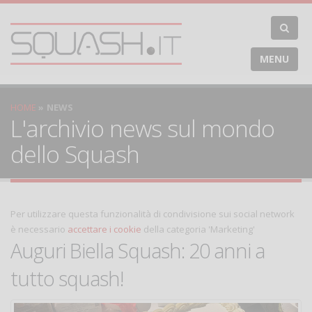
MENU
HOME
NEWS
L'archivio news sul mondo
dello Squash
Per utilizzare questa funzionalità di condivisione sui social network
è necessario
accettare i cookie
della categoria 'Marketing'
Auguri Biella Squash: 20 anni a
tutto squash!