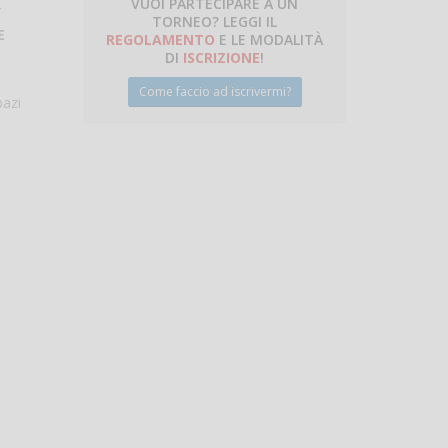
VUOI PARTECIPARE A UN
r
TORNEO? LEGGI IL
E
talano
REGOLAMENTO
E LE MODALITÀ
DI
ISCRIZIONE
!
Come faccio ad iscrivermi?
pazi