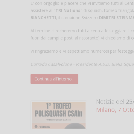
E' con orgoglio e piacere che Vi invitiamo tutti al C
assistere al "
TRI Nations
" di squash, torneo triangol
BIANCHETTI
, il campione Svizzero
DIMITRI STEIN
Al termine ci recheremo tutti a cena a festeggiare il 
fuori dai campi e posti al ristorante) Vi chiediamo di 
Vi ringraziamo e Vi aspettiamo numerosi per festeggia
Corrado Casalvolone -
Presidente A.S.D. Biella Squ
Continua all'interno...
Notizia del
25/
Milano, 7 Ot