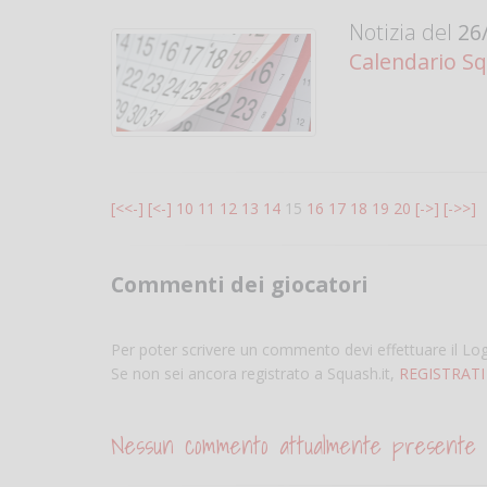
Notizia del
26/
Calendario Sq
[<<-]
[<-]
10
11
12
13
14
15
16
17
18
19
20
[->]
[->>]
Commenti dei giocatori
Per poter scrivere un commento devi effettuare il Lo
Se non sei ancora registrato a Squash.it,
REGISTRATI
Nessun commento attualmente presente