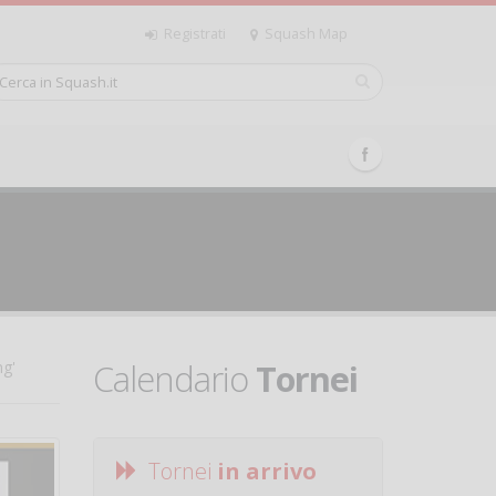
Registrati
Squash Map
Calendario
Tornei
ng'
Tornei
in arrivo