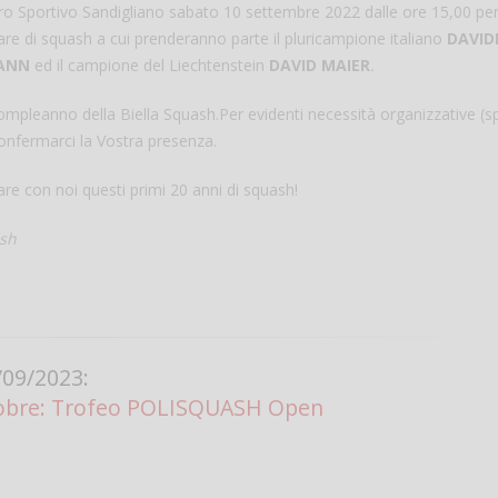
entro Sportivo Sandigliano sabato 10 settembre 2022 dalle ore 15,00 pe
are di squash a cui prenderanno parte il pluricampione italiano
DAVID
Vanessa Ca
MANN
ed il campione del Liechtenstein
DAVID MAIER
.
compleanno della Biella Squash.Per evidenti necessità organizzative (s
confermarci la Vostra presenza.
re con noi questi primi 20 anni di squash!
ash
09/2023:
tobre: Trofeo POLISQUASH Open