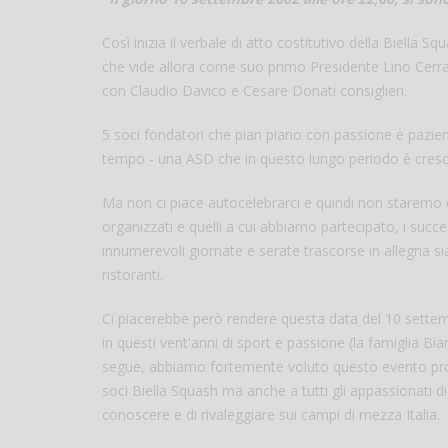
Così inizia il verbale di atto costitutivo della Biella 
che vide allora come suo primo Presidente Lino Cerr
con Claudio Davico e Cesare Donati consiglieri.
5 soci fondatori che pian piano con passione e pazienza
tempo - una ASD che in questo lungo periodo è cresciu
Ma non ci piace autocelebrarci e quindi non staremo qu
organizzati e quelli a cui abbiamo partecipato, i succes
innumerevoli giornate e serate trascorse in allegria s
ristoranti.
Ci piacerebbe però rendere questa data del 10 sette
in questi vent'anni di sport e passione (la famiglia Bi
segue, abbiamo fortemente voluto questo evento propri
soci Biella Squash ma anche a tutti gli appassionati di
conoscere e di rivaleggiare sui campi di mezza Italia.