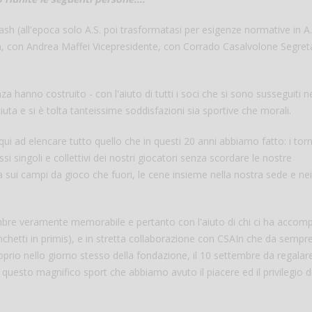
Squash (all'epoca solo A.S. poi trasformatasi per esigenze normative in A.
a, con Andrea Maffei Vicepresidente, con Corrado Casalvolone Segret
 hanno costruito - con l'aiuto di tutti i soci che si sono susseguiti n
ta e si è tolta tanteissime soddisfazioni sia sportive che morali.
i ad elencare tutto quello che in questi 20 anni abbiamo fatto: i torn
si singoli e collettivi dei nostri giocatori senza scordare le nostre
Salve,
ia sui campi da gioco che fuori, le cene insieme nella nostra sede e nei
come fare per pren
il campo per giocare
un mio amico?
mbre veramente memorabile e pertanto con l'aiuto di chi ci ha acco
Devo chiamare il nu
anchetti in primis), e in stretta collaborazione con CSAIn che da sempre
telefonico o si può f
o nello giorno stesso della fondazione, il 10 settembre da regalare a
online?
 questo magnifico sport che abbiamo avuto il piacere ed il privilegio d
Grazie