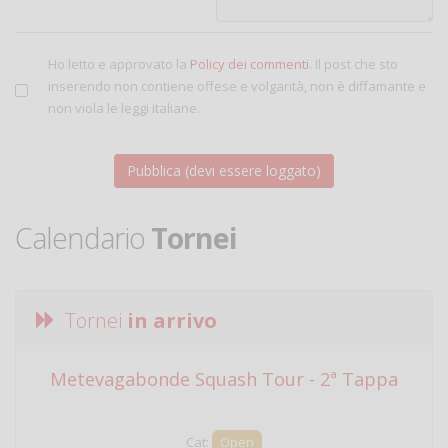
Ho letto e approvato la
Policy dei commenti
. Il post che sto
inserendo non contiene offese e volgarità, non è diffamante e
non viola le leggi italiane.
Calendario
Tornei
Tornei
in arrivo
Metevagabonde Squash Tour - 2ª Tappa
Ci
Cat:
Open