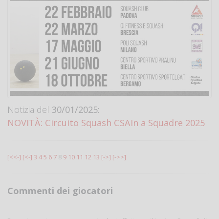
Notizia del
30/01/2025:
NOVITÀ: Circuito Squash CSAIn a Squadre 2025
[<<-]
[<-]
3
4
5
6
7
8
9
10
11
12
13
[->]
[->>]
Commenti dei giocatori