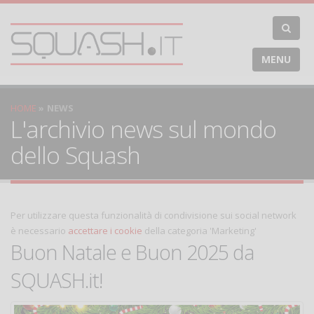
MENU
HOME
NEWS
L'archivio news sul mondo
dello Squash
Per utilizzare questa funzionalità di condivisione sui social network
è necessario
accettare i cookie
della categoria 'Marketing'
Buon Natale e Buon 2025 da
SQUASH.it!