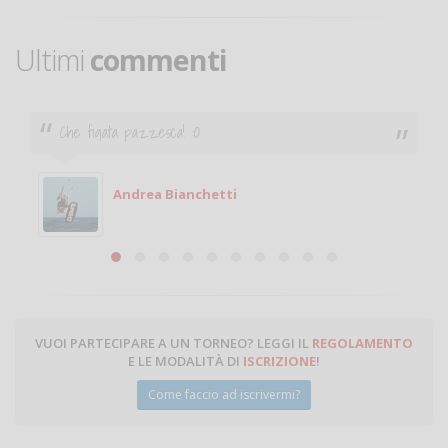
Ultimi
commenti
Ciao. Sono a Treviglio da poco e vorrei tornare a
giocare. Se sei in zona e puoi giocare fammi sapere.
Michele
Michele Miglionico
VUOI PARTECIPARE A UN TORNEO? LEGGI IL
REGOLAMENTO
E LE MODALITÀ DI
ISCRIZIONE
!
Come faccio ad iscrivermi?