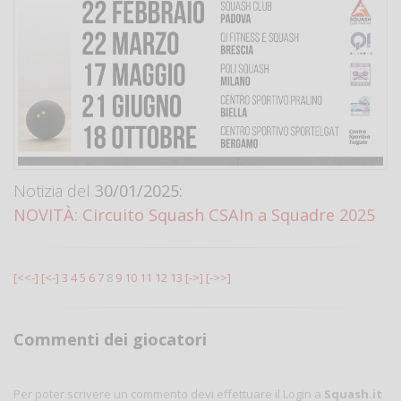
Notizia del
30/01/2025:
NOVITÀ: Circuito Squash CSAIn a Squadre 2025
[<<-]
[<-]
3
4
5
6
7
8
9
10
11
12
13
[->]
[->>]
Commenti dei giocatori
Per poter scrivere un commento devi effettuare il Login a
Squash.it