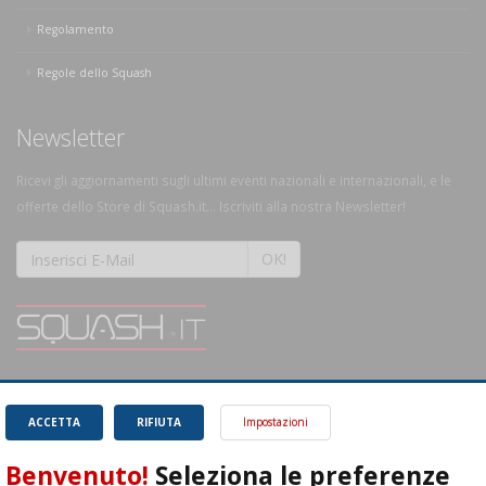
Regolamento
Regole dello Squash
Newsletter
Ricevi gli aggiornamenti sugli ultimi eventi nazionali e internazionali, e le
offerte dello Store di Squash.it... Iscriviti alla nostra Newsletter!
OK!
SQUASH.it: Il punto di riferimento quotidiano per tutti gli amanti di questo
magnifico sport.
Leggi
ACCETTA
RIFIUTA
Impostazioni
Benvenuto!
Seleziona le preferenze