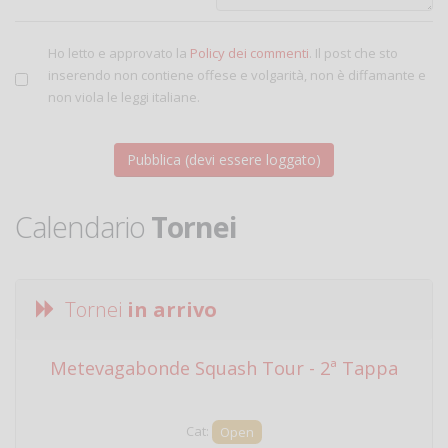
Ho letto e approvato la
Policy dei commenti
. Il post che sto
inserendo non contiene offese e volgarità, non è diffamante e
non viola le leggi italiane.
Calendario
Tornei
Tornei
in arrivo
Metevagabonde Squash Tour - 2ª Tappa
Ci
Cat:
Open