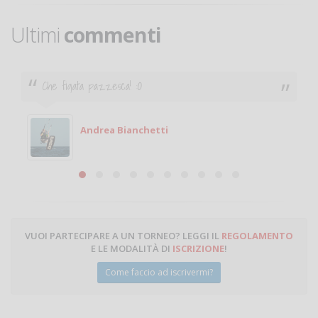
Ultimi
commenti
Ciao. Sono a Treviglio da poco e vorrei tornare a
giocare. Se sei in zona e puoi giocare fammi sapere.
Michele
Michele Miglionico
VUOI PARTECIPARE A UN TORNEO? LEGGI IL
REGOLAMENTO
E LE MODALITÀ DI
ISCRIZIONE
!
Come faccio ad iscrivermi?