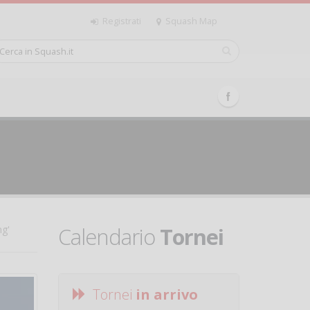
Registrati
Squash Map
Calendario
Tornei
ng'
Tornei
in arrivo