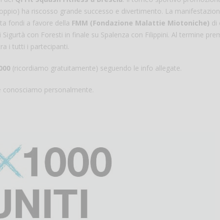
doppio) ha riscosso grande successo e divertimento. La manifestazio
ta fondi a favore della
FMM (Fondazione Malattie Miotoniche)
di 
i Sigurtà con Foresti in finale su Spalenza con Filippini. Al termine pre
 i tutti i partecipanti.
1000
(ricordiamo gratuitamente) seguendo le info allegate.
che conosciamo personalmente.
Salve,
come fare per prenotare
il campo per giocare con
un mio amico?
Devo chiamare il numero
telefonico o si può fare
online?
Grazie