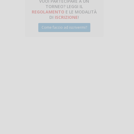
VUOI PARTECIPARE A UN
TORNEO? LEGGI IL
REGOLAMENTO
E LE MODALITÀ
DI
ISCRIZIONE
!
Come faccio ad iscrivermi?