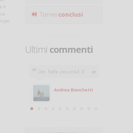
ne è
Tornei
conclusi
cui
mi per
Ultimi
commenti
Che figata pazzesca! :O
Ciao. Sono a Treviglio da
poco e vorrei tornare a
giocare. Se sei in zona e
puoi giocare fammi sapere.
Andrea Bianchetti
Michele
Michele Miglioni