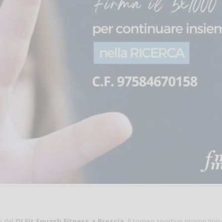
i del
QI Fit Squash Fitness a Brescia
. Il torneo sportivo promozion