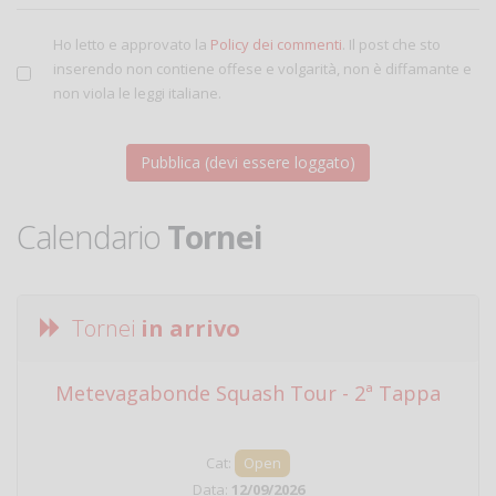
Ho letto e approvato la
Policy dei commenti
. Il post che sto
inserendo non contiene offese e volgarità, non è diffamante e
non viola le leggi italiane.
Calendario
Tornei
Tornei
in arrivo
Metevagabonde Squash Tour - 2ª Tappa
Ci
Cat:
Open
Data:
12/09/2026