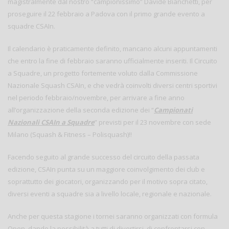
magistralmente dal nostro “campionissimo” Davide Bianchetti, per
proseguire il 22 febbraio a Padova con il primo grande evento a
squadre CSAIn.
Il calendario è praticamente definito, mancano alcuni appuntamenti
che entro la fine di febbraio saranno ufficialmente inseriti. Il Circuito
a Squadre, un progetto fortemente voluto dalla Commissione
Nazionale Squash CSAIn, e che vedrà coinvolti diversi centri sportivi
nel periodo febbraio/novembre, per arrivare a fine anno
all’organizzazione della seconda edizione dei “
Campionati
Nazionali CSAIn a Squadre
” previsti per il 23 novembre con sede
Milano (Squash & Fitness – Polisquash)!!
Facendo seguito al grande successo del circuito della passata
edizione, CSAIn punta su un maggiore coinvolgimento dei club e
soprattutto dei giocatori, organizzando per il motivo sopra citato,
diversi eventi a squadre sia a livello locale, regionale e nazionale.
Anche per questa stagione i tornei saranno organizzati con formula
Open, dando la possibilità a tutti di divertirsi, di confrontarsi con