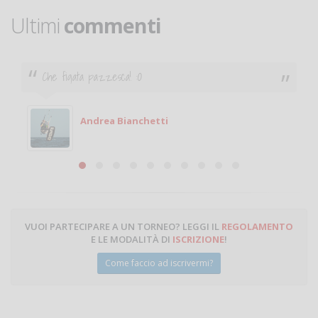
Ultimi
commenti
Ciao. Sono a Treviglio da poco e vorrei tornare a
giocare. Se sei in zona e puoi giocare fammi sapere.
Michele
Michele Miglionico
VUOI PARTECIPARE A UN TORNEO? LEGGI IL
REGOLAMENTO
E LE MODALITÀ DI
ISCRIZIONE
!
Come faccio ad iscrivermi?