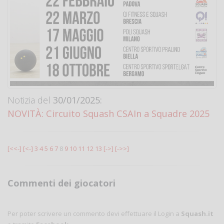
Notizia del
30/01/2025:
NOVITÀ: Circuito Squash CSAIn a Squadre 2025
[<<-]
[<-]
3
4
5
6
7
8
9
10
11
12
13
[->]
[->>]
Commenti dei giocatori
Per poter scrivere un commento devi effettuare il Login a
Squash.it