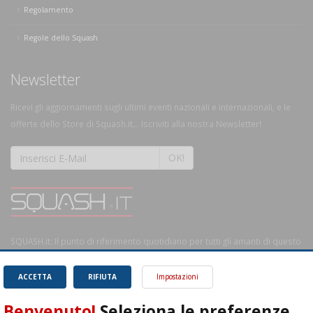
Regolamento
Regole dello Squash
Newsletter
Ricevi gli aggiornamenti sugli ultimi eventi nazionali e internazionali, e le
offerte dello Store di Squash.it... Iscriviti alla nostra Newsletter!
OK!
SQUASH.it: Il punto di riferimento quotidiano per tutti gli amanti di questo
magnifico sport.
Leggi
ACCETTA
RIFIUTA
Impostazioni
Benvenuto!
Seleziona le preferenze