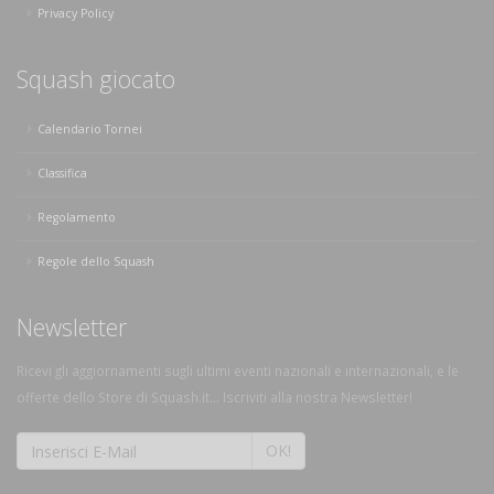
Privacy Policy
Squash giocato
Calendario Tornei
Classifica
Regolamento
Regole dello Squash
Newsletter
Ricevi gli aggiornamenti sugli ultimi eventi nazionali e internazionali, e le
offerte dello Store di Squash.it... Iscriviti alla nostra Newsletter!
OK!