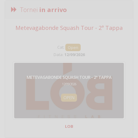
Tornei
in arrivo
Metevagabonde Squash Tour - 2ª Tappa
Ci
Cat:
Open
Data:
12/09/2026
METEVAGABONDE SQUASH TOUR - 2ª TAPPA
12/09/2026
OPEN
LOB