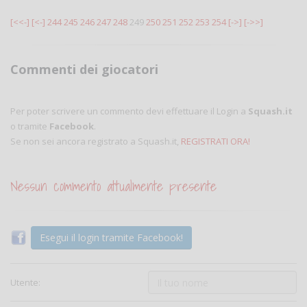
[<<-]
[<-]
244
245
246
247
248
249
250
251
252
253
254
[->]
[->>]
Commenti dei giocatori
Per poter scrivere un commento devi effettuare il Login a
Squash.it
o tramite
Facebook
.
Se non sei ancora registrato a Squash.it,
REGISTRATI ORA!
Nessun commento attualmente presente
Esegui il login tramite Facebook!
Utente: