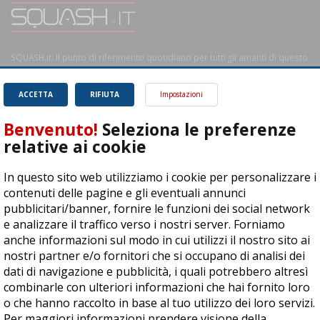
SQUASH.it: Il punto di riferimento quotidiano per tutti gli amanti di questo
magnifico sport.
Leggi
ACCETTA
RIFIUTA
Impostazioni
Benvenuto!
Seleziona le preferenze
relative ai cookie
ASD Let's Sport - Via T. Olivelli 3, 25014 Castenedolo (BS) - P. Iva:
In questo sito web utilizziamo i cookie per personalizzare i
04278030988
contenuti delle pagine e gli eventuali annunci
© Copyright 2015 | All Rights Reserved - Powered by
DynDevice
pubblicitari/banner, fornire le funzioni dei social network
e analizzare il traffico verso i nostri server. Forniamo
Privacy Policy
Cookie Policy
Accessibilità
Sitemap
anche informazioni sul modo in cui utilizzi il nostro sito ai
nostri partner e/o fornitori che si occupano di analisi dei
dati di navigazione e pubblicità, i quali potrebbero altresì
combinarle con ulteriori informazioni che hai fornito loro
o che hanno raccolto in base al tuo utilizzo dei loro servizi.
Per maggiori informazioni prendere visione della
cookie