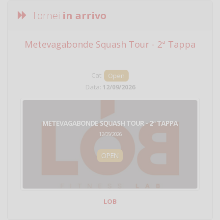
Tornei
in arrivo
Metevagabonde Squash Tour - 2ª Tappa
Ci
Cat:
Open
Data:
12/09/2026
METEVAGABONDE SQUASH TOUR - 2ª TAPPA
12/09/2026
OPEN
LOB