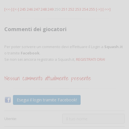
[<<-]
[<-]
245
246
247
248
249
250
251
252
253
254
255
[->]
[->>]
Commenti dei giocatori
Per poter scrivere un commento devi effettuare il Login a
Squash.it
o tramite
Facebook
.
Se non sei ancora registrato a Squash.it,
REGISTRATI ORA!
Nessun commento attualmente presente
Esegui il login tramite Facebook!
Utente: