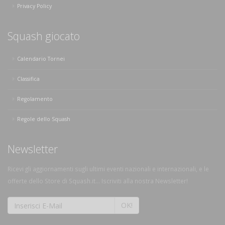
Privacy Policy
Squash giocato
Calendario Tornei
Classifica
Regolamento
Regole dello Squash
Newsletter
Ricevi gli aggiornamenti sugli ultimi eventi nazionali e internazionali, e le
offerte dello Store di Squash.it... Iscriviti alla nostra Newsletter!
OK!