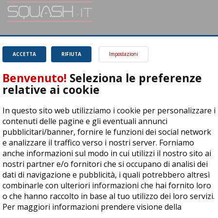
SQUASH.it: Il punto di riferimento quotidiano per tutti gli amanti di questo
magnifico sport.
Leggi
ACCETTA
RIFIUTA
Impostazioni
Benvenuto!
Seleziona le preferenze
relative ai cookie
In questo sito web utilizziamo i cookie per personalizzare i
ASD Let's Sport - Via T. Olivelli 3, 25014 Castenedolo (BS) - P. Iva:
contenuti delle pagine e gli eventuali annunci
04278030988
pubblicitari/banner, fornire le funzioni dei social network
© Copyright 2015 | All Rights Reserved - Powered by
DynDevice
e analizzare il traffico verso i nostri server. Forniamo
anche informazioni sul modo in cui utilizzi il nostro sito ai
Privacy Policy
Cookie Policy
Accessibilità
Sitemap
nostri partner e/o fornitori che si occupano di analisi dei
dati di navigazione e pubblicità, i quali potrebbero altresì
combinarle con ulteriori informazioni che hai fornito loro
o che hanno raccolto in base al tuo utilizzo dei loro servizi.
Per maggiori informazioni prendere visione della
cookie
policy
.