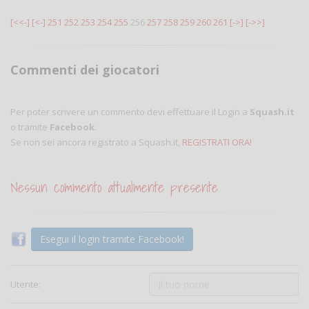
[<<-]
[<-]
251
252
253
254
255
256
257
258
259
260
261
[->]
[->>]
Commenti dei giocatori
Per poter scrivere un commento devi effettuare il Login a
Squash.it
o tramite
Facebook
.
Se non sei ancora registrato a Squash.it,
REGISTRATI ORA!
Nessun commento attualmente presente
Esegui il login tramite Facebook!
Utente: