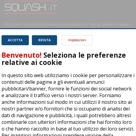
SQUASH.it: Il punto di riferimento quotidiano per tutti gli amanti di questo
magnifico sport.
Leggi
ACCETTA
RIFIUTA
Impostazioni
Benvenuto!
Seleziona le preferenze
relative ai cookie
ASD Let's Sport - Via T. Olivelli 3, 25014 Castenedolo (BS) - P. Iva:
In questo sito web utilizziamo i cookie per personalizzare i
04278030988
contenuti delle pagine e gli eventuali annunci
© Copyright 2015 | All Rights Reserved - Powered by
DynDevice
pubblicitari/banner, fornire le funzioni dei social network
e analizzare il traffico verso i nostri server. Forniamo
Privacy Policy
Cookie Policy
Accessibilità
Sitemap
anche informazioni sul modo in cui utilizzi il nostro sito ai
nostri partner e/o fornitori che si occupano di analisi dei
dati di navigazione e pubblicità, i quali potrebbero altresì
combinarle con ulteriori informazioni che hai fornito loro
o che hanno raccolto in base al tuo utilizzo dei loro servizi.
Per maggiori informazioni prendere visione della
cookie