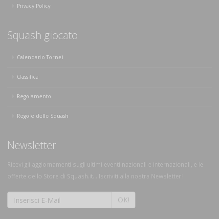
Privacy Policy
Squash giocato
Calendario Tornei
Classifica
Regolamento
Regole dello Squash
Newsletter
Ricevi gli aggiornamenti sugli ultimi eventi nazionali e internazionali, e le
offerte dello Store di Squash.it... Iscriviti alla nostra Newsletter!
OK!