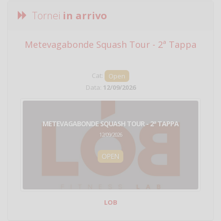
Tornei
in arrivo
Metevagabonde Squash Tour - 2ª Tappa
Ci
Cat:
Open
Data:
12/09/2026
METEVAGABONDE SQUASH TOUR - 2ª TAPPA
12/09/2026
OPEN
LOB