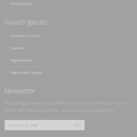
Privacy Policy
Squash giocato
Calendario Tornei
Classifica
Regolamento
Regole dello Squash
Newsletter
Ricevi gli aggiornamenti sugli ultimi eventi nazionali e internazionali, e le
offerte dello Store di Squash.it... Iscriviti alla nostra Newsletter!
OK!