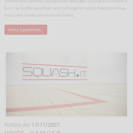
confermato il dominio incontrastato dell'Egitto con tutti e 4 i finalisti e
ben 6 su 8 nelle semifinali. Unici non egiziani erano il neozelandese
Paul Coll e l'americana Amanda Sobhy.
Visita SquashSite...
Notizia del
17/11/2007:
DAVIDE.... V A M O S !!!