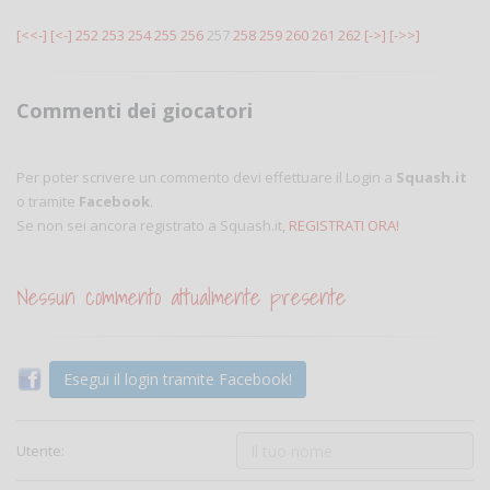
[<<-]
[<-]
252
253
254
255
256
257
258
259
260
261
262
[->]
[->>]
Commenti dei giocatori
Per poter scrivere un commento devi effettuare il Login a
Squash.it
o tramite
Facebook
.
Se non sei ancora registrato a Squash.it,
REGISTRATI ORA!
Nessun commento attualmente presente
Esegui il login tramite Facebook!
Utente: