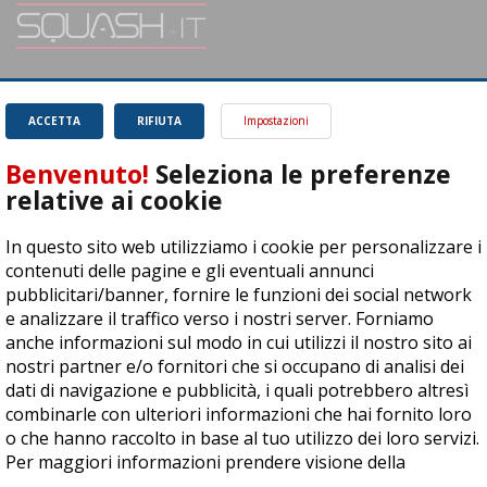
SQUASH.it: Il punto di riferimento quotidiano per tutti gli amanti di questo
magnifico sport.
Leggi
ACCETTA
RIFIUTA
Impostazioni
Benvenuto!
Seleziona le preferenze
relative ai cookie
In questo sito web utilizziamo i cookie per personalizzare i
ASD Let's Sport - Via T. Olivelli 3, 25014 Castenedolo (BS) - P. Iva:
contenuti delle pagine e gli eventuali annunci
04278030988
pubblicitari/banner, fornire le funzioni dei social network
© Copyright 2015 | All Rights Reserved - Powered by
DynDevice
e analizzare il traffico verso i nostri server. Forniamo
anche informazioni sul modo in cui utilizzi il nostro sito ai
Privacy Policy
Cookie Policy
Accessibilità
Sitemap
nostri partner e/o fornitori che si occupano di analisi dei
dati di navigazione e pubblicità, i quali potrebbero altresì
combinarle con ulteriori informazioni che hai fornito loro
o che hanno raccolto in base al tuo utilizzo dei loro servizi.
Per maggiori informazioni prendere visione della
cookie
policy
.