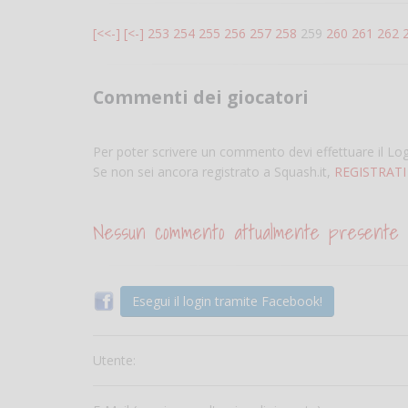
[<<-]
[<-]
253
254
255
256
257
258
259
260
261
262
Commenti dei giocatori
Per poter scrivere un commento devi effettuare il Lo
Se non sei ancora registrato a Squash.it,
REGISTRATI
Nessun commento attualmente presente
Esegui il login tramite Facebook!
Utente: