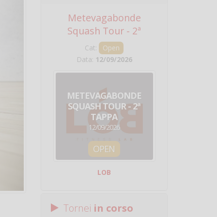
Metevagabonde
Circuito Na
Squash Tour - 2ª
Squadre - 
Tappa
Cat:
Open
Cat:
Squ
Data:
12/09/2026
Data:
19/0
METEVAGABONDE
CIRCU
SQUASH TOUR - 2ª
NAZION
TAPPA
SQUADRE - 
12/09/2026
19/09/
OPEN
SQUA
LOB
Centro Sporti
Tornei
in corso