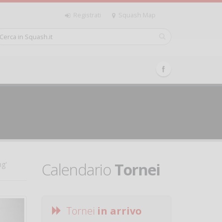
Registrati
Squash Map
Calendario
Tornei
ng'
Tornei
in arrivo