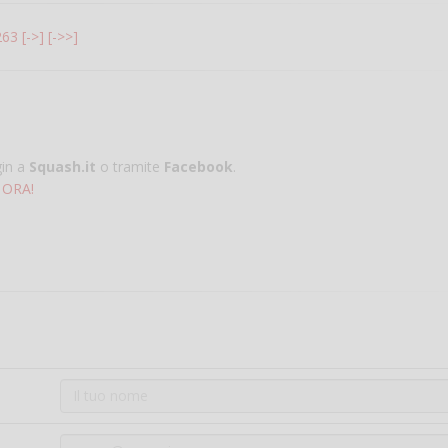
263
[->]
[->>]
gin a
Squash.it
o tramite
Facebook
.
 ORA!