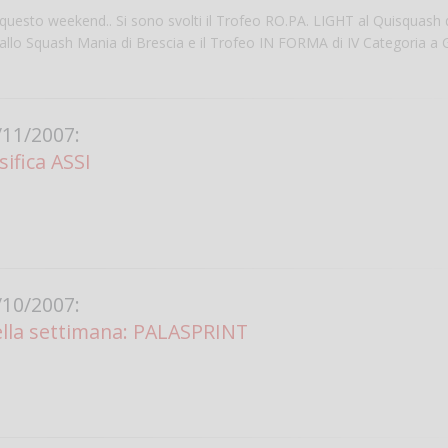
 di questo weekend.. Si sono svolti il Trofeo RO.PA. LIGHT al Quisquash 
 allo Squash Mania di Brescia e il Trofeo IN FORMA di IV Categoria a Go
11/2007:
sifica ASSI
Salve,
come fare per pren
il campo per giocare
10/2007:
un mio amico?
della settimana: PALASPRINT
Devo chiamare il nu
telefonico o si può f
online?
Grazie