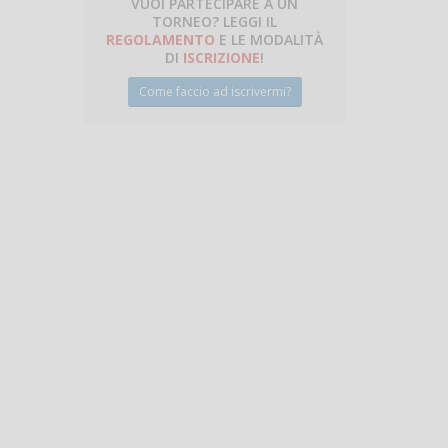
VUOI PARTECIPARE A UN
TORNEO? LEGGI IL
talano
REGOLAMENTO
E LE MODALITÀ
DI
ISCRIZIONE
!
Come faccio ad iscrivermi?