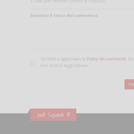
E-Mail (per ricevere l'avviso di risposta)
Inserisci il testo del commento
Ho letto e approvato la
Policy dei commenti
. Il
non viola le leggi italiane.
Just Squash It!