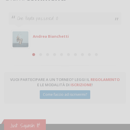
Ciao. Sono a Treviglio da poco e vorrei tornare a
giocare. Se sei in zona e puoi giocare fammi sapere.
Michele
Michele Miglionico
VUOI PARTECIPARE A UN TORNEO? LEGGI IL
REGOLAMENTO
E LE MODALITÀ DI
ISCRIZIONE
!
Come faccio ad iscrivermi?
Just Squash It!