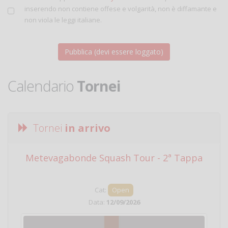
inserendo non contiene offese e volgarità, non è diffamante e
non viola le leggi italiane.
Calendario
Tornei
Tornei
in arrivo
Metevagabonde Squash Tour - 2ª Tappa
Ci
Cat:
Open
Data:
12/09/2026