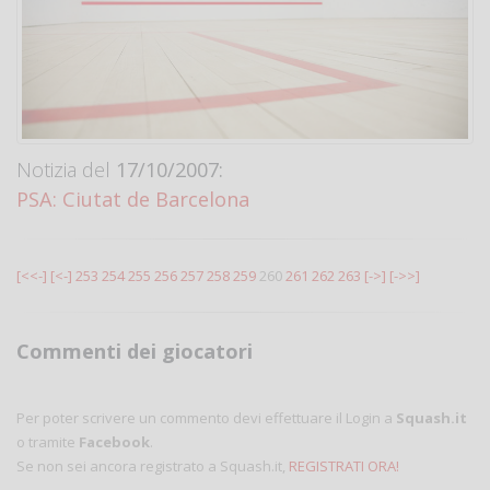
Notizia del
17/10/2007:
PSA: Ciutat de Barcelona
[<<-]
[<-]
253
254
255
256
257
258
259
260
261
262
263
[->]
[->>]
Commenti dei giocatori
Per poter scrivere un commento devi effettuare il Login a
Squash.it
o tramite
Facebook
.
Se non sei ancora registrato a Squash.it,
REGISTRATI ORA!