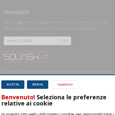
Newsletter
Ricevi gli aggiornamenti sugli ultimi eventi nazionali e internazionali, e le
offerte dello Store di Squash.it... Iscriviti alla nostra Newsletter!
OK!
SQUASH.it: Il punto di riferimento quotidiano per tutti gli amanti di questo
magnifico sport.
Leggi
ACCETTA
RIFIUTA
Impostazioni
Benvenuto!
Seleziona le preferenze
relative ai cookie
ASD Let's Sport - Via T. Olivelli 3, 25014 Castenedolo (BS) - P. Iva:
In questo sito web utilizziamo i cookie per personalizzare i