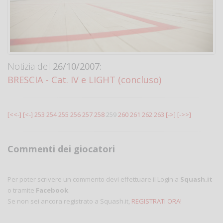
Notizia del
26/10/2007:
BRESCIA - Cat. IV e LIGHT (concluso)
[<<-]
[<-]
253
254
255
256
257
258
259
260
261
262
263
[->]
[->>]
Commenti dei giocatori
Per poter scrivere un commento devi effettuare il Login a
Squash.it
o tramite
Facebook
.
Se non sei ancora registrato a Squash.it,
REGISTRATI ORA!