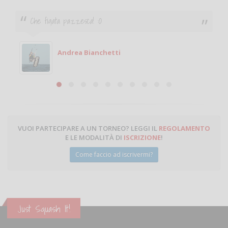
Ciao. Sono a Treviglio da poco e vorrei torn
giocare. Se sei in zona e puoi giocare fam
Michele
Michele Miglionico
VUOI PARTECIPARE A UN TORNEO? LEGGI IL
REGOLAMENTO
E LE MODALITÀ DI
ISCRIZIONE
!
Come faccio ad iscrivermi?
Just Squash It!