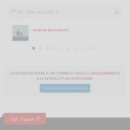
Ciao. Sono a Treviglio da poco e vorrei tornare a
giocare. Se sei in zona e puoi giocare fammi sapere.
Michele
Michele Miglionico
VUOI PARTECIPARE A UN TORNEO? LEGGI IL
REGOLAMENTO
E LE MODALITÀ DI
ISCRIZIONE
!
Come faccio ad iscrivermi?
Just Squash It!