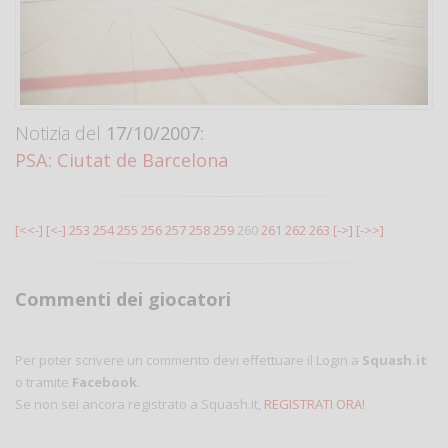
Notizia del
17/10/2007:
PSA: Ciutat de Barcelona
[<<-]
[<-]
253
254
255
256
257
258
259
260
261
262
263
[->]
[->>]
Commenti dei giocatori
Per poter scrivere un commento devi effettuare il Login a
Squash.it
o tramite
Facebook
.
Se non sei ancora registrato a Squash.it,
REGISTRATI ORA!