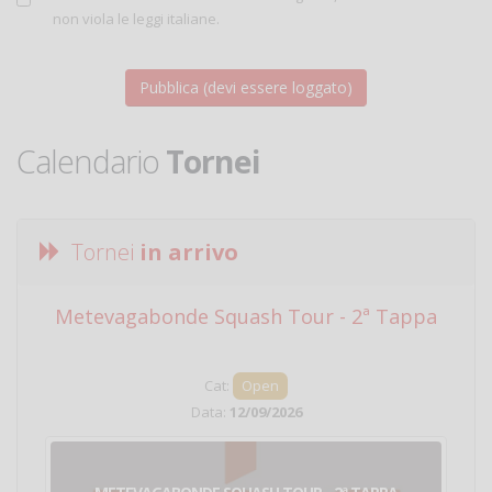
non viola le leggi italiane.
Calendario
Tornei
Tornei
in arrivo
Metevagabonde Squash Tour - 2ª Tappa
Ci
Cat:
Open
Data:
12/09/2026