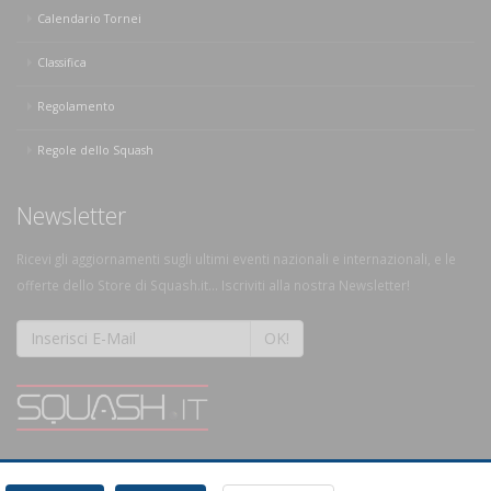
Calendario Tornei
Classifica
Regolamento
Regole dello Squash
Newsletter
Ricevi gli aggiornamenti sugli ultimi eventi nazionali e internazionali, e le
offerte dello Store di Squash.it... Iscriviti alla nostra Newsletter!
OK!
SQUASH.it: Il punto di riferimento quotidiano per tutti gli amanti di questo