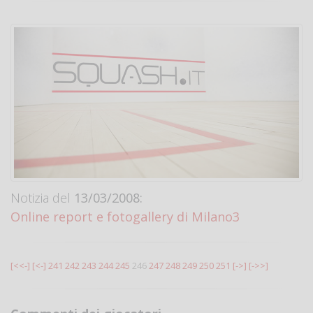
Notizia del
13/03/2008:
Online report e fotogallery di Milano3
[<<-]
[<-]
241
242
243
244
245
246
247
248
249
250
251
[->]
[->>]