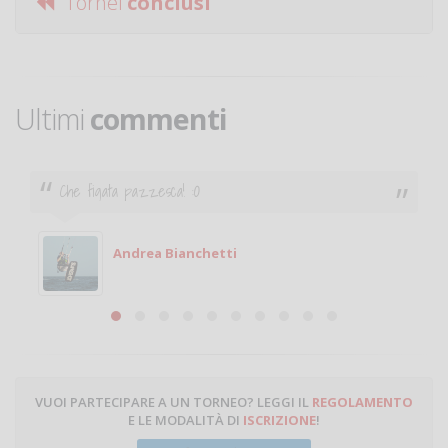
Tornei
conclusi
Ultimi
commenti
Ciao. Sono a Treviglio da poco e vorrei tornare a
giocare. Se sei in zona e puoi giocare fammi sapere.
Michele
Michele Miglionico
VUOI PARTECIPARE A UN TORNEO? LEGGI IL
REGOLAMENTO
E LE MODALITÀ DI
ISCRIZIONE
!