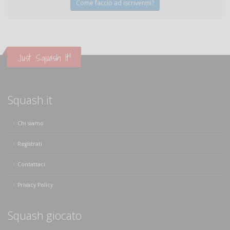
Come faccio ad iscrivermi?
Just Squash It!
Squash.it
Chi siamo
Registrati
Contattaci
Privacy Policy
Squash giocato