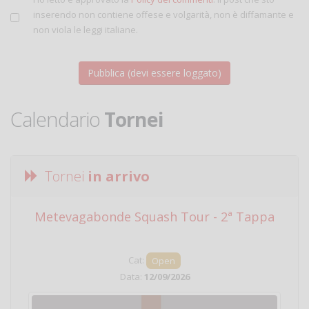
inserendo non contiene offese e volgarità, non è diffamante e
non viola le leggi italiane.
Calendario
Tornei
Tornei
in arrivo
Metevagabonde Squash Tour - 2ª Tappa
Ci
Cat:
Open
Data:
12/09/2026