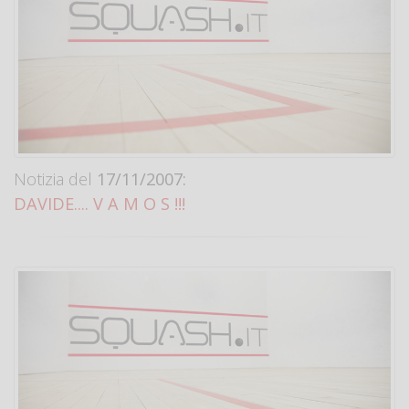
Notizia del
17/11/2007:
DAVIDE.... V A M O S !!!