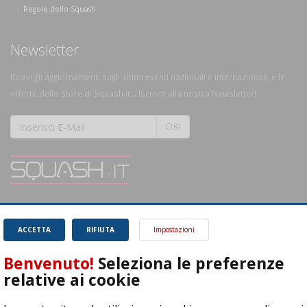
Regole dello Squash
Newsletter
Ricevi gli aggiornamenti sugli ultimi eventi nazionali e internazionali, e le
offerte dello Store di Squash.it... Iscriviti alla nostra Newsletter!
OK!
SQUASH.it: Il punto di riferimento quotidiano per tutti gli amanti di questo
magnifico sport.
Leggi
ACCETTA
RIFIUTA
Impostazioni
Benvenuto!
Seleziona le preferenze
relative ai cookie