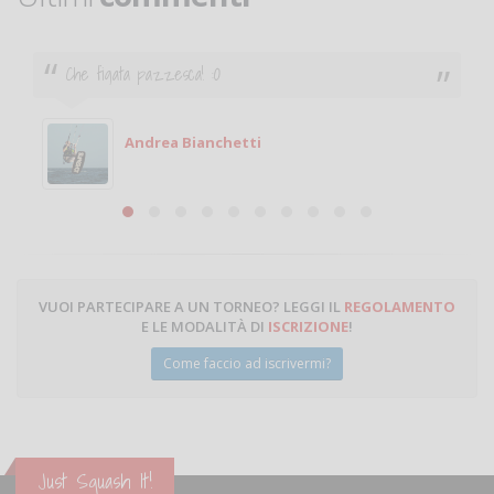
Ciao. Sono a Treviglio da poco e vorrei tornare a
giocare. Se sei in zona e puoi giocare fammi sapere.
Michele
Michele Miglionico
VUOI PARTECIPARE A UN TORNEO? LEGGI IL
REGOLAMENTO
E LE MODALITÀ DI
ISCRIZIONE
!
Come faccio ad iscrivermi?
Just Squash It!