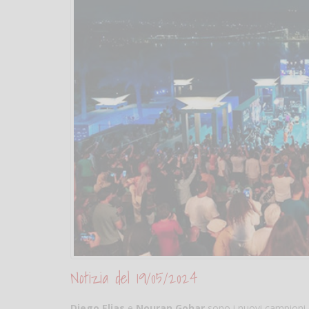
Notizia del 19/05/2024
Diego Elias
e
Nouran Gohar
sono i nuovi campioni d