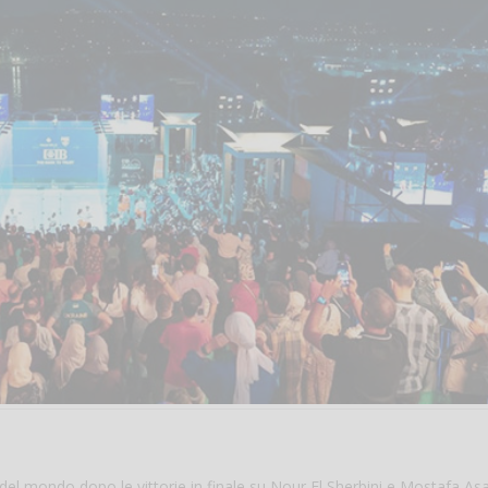
el mondo dopo le vittorie in finale su Nour El Sherbini e Mostafa Asa