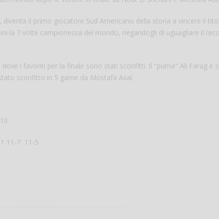
, diventa il primo giocatore Sud Americano della storia a vincere il tito
ni la 7 volte campionessa del mondo, negandogli di uguagliare il reco
ove i favoriti per la finale sono stati sconfitti. Il "puma" Ali Farag è 
 stato sconfitto in 5 game da Mostafa Asal.
Salve,
-10
come fare per pren
11 11-7 11-5
il campo per giocare
un mio amico?
Devo chiamare il nu
telefonico o si può f
online?
Grazie