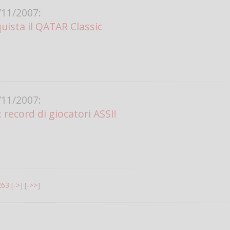
11/2007:
ista il QATAR Classic
11/2007:
: record di giocatori ASSI!
263
[->]
[->>]