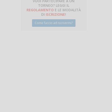
VUOI PARTECIPARE A UN
TORNEO? LEGGI IL
talano
REGOLAMENTO
E LE MODALITÀ
DI
ISCRIZIONE
!
Come faccio ad iscrivermi?