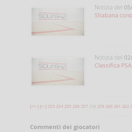
Notizia del
05/
Shabana conqu
Notizia del
02/
Classifica PSA
[<<-]
[<-]
253
254
255
256
257
258
259
260
261
262
Commenti dei giocatori