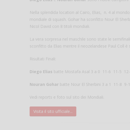
Nella splendida location al Cairo, Elias, n. 4 al mondo
mondiale di squash. Gohar ha sconfitto Nour El Sherbi
Nicol David con 8 titoli mondiali.
La vera sorpresa nel maschile sono state le semifinali d
sconfitto da Elias mentre il neozelandese Paul Coll è
Risultati Finali:
Diego Elias
batte Mostafa Asal 3 a 0 11-6 11-5 12
Nouran Gohar
batte Nour El Sherbini 3 a 1 11-8 9-
Vedi reports e foto sul sito dei Mondiali.
Visita il sito ufficiale...