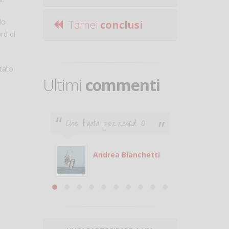
lo
Tornei
conclusi
rd di
stato
Ultimi
commenti
Che figata pazzesca! :O
Ciao. Son
poco e v
otare
giocare.
 con
puoi gio
Andrea Bianchetti
mero
Michele
are