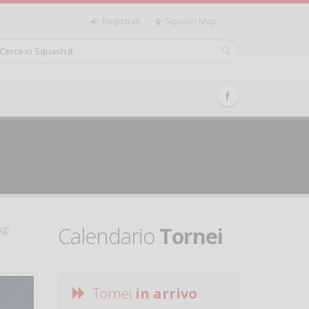
Registrati
Squash Map
Calendario
Tornei
ng'
Tornei
in arrivo