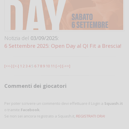
Notizia del
03/09/2025:
6 Settembre 2025: Open Day al QI Fit a Brescia!
[<<-]
[<-]
1
2
3
4
5
6
7
8
9
10
11
[->]
[->>]
Commenti dei giocatori
Per poter scrivere un commento devi effettuare il Login a
Squash.it
o tramite
Facebook
.
Se non sei ancora registrato a Squash.it,
REGISTRATI ORA!