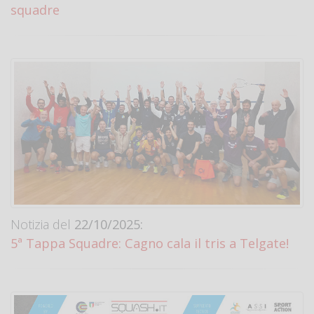
squadre
Notizia del
22/10/2025:
5ª Tappa Squadre: Cagno cala il tris a Telgate!