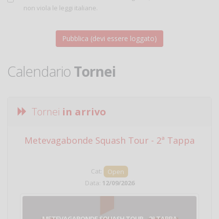
non viola le leggi italiane.
Calendario
Tornei
Tornei
in arrivo
Metevagabonde Squash Tour - 2ª Tappa
Ci
Cat:
Open
Data:
12/09/2026
METEVAGABONDE SQUASH TOUR - 2ª TAPPA