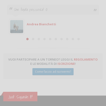
Ciao. Sono a Treviglio da poco e vorrei tornare a
giocare. Se sei in zona e puoi giocare fammi sapere.
Michele
Michele Miglionico
VUOI PARTECIPARE A UN TORNEO? LEGGI IL
REGOLAMENTO
E LE MODALITÀ DI
ISCRIZIONE
!
Come faccio ad iscrivermi?
Just Squash It!