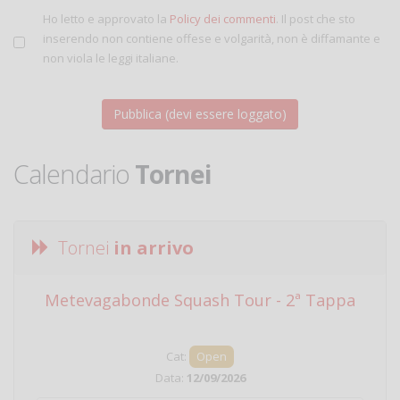
Ho letto e approvato la
Policy dei commenti
. Il post che sto
inserendo non contiene offese e volgarità, non è diffamante e
non viola le leggi italiane.
Calendario
Tornei
Tornei
in arrivo
Metevagabonde Squash Tour - 2ª Tappa
Ci
Cat:
Open
Data:
12/09/2026