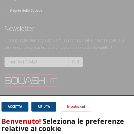
Regole dello Squash
Newsletter
Ricevi gli aggiornamenti sugli ultimi eventi nazionali e internazionali, e le
offerte dello Store di Squash.it... Iscriviti alla nostra Newsletter!
OK!
SQUASH.it: Il punto di riferimento quotidiano per tutti gli amanti di questo
magnifico sport.
Leggi
ACCETTA
RIFIUTA
Impostazioni
Benvenuto!
Seleziona le preferenze
relative ai cookie