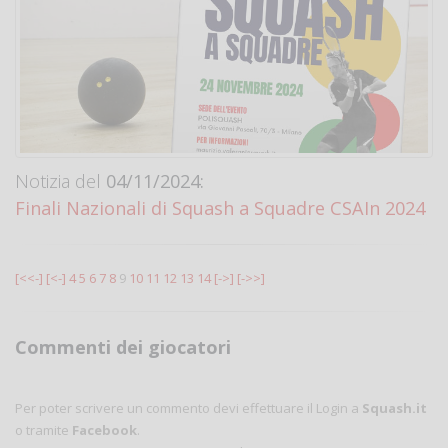
Notizia del
04/11/2024:
Finali Nazionali di Squash a Squadre CSAIn 2024
[<<-]
[<-]
4
5
6
7
8
9
10
11
12
13
14
[->]
[->>]
Commenti dei giocatori
Per poter scrivere un commento devi effettuare il Login a
Squash.it
o tramite
Facebook
.