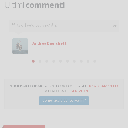
Ultimi
commenti
Ciao. Sono a Treviglio da poco e vorrei tornare a
giocare. Se sei in zona e puoi giocare fammi sapere.
Michele
Michele Miglionico
VUOI PARTECIPARE A UN TORNEO? LEGGI IL
REGOLAMENTO
E LE MODALITÀ DI
ISCRIZIONE
!
Come faccio ad iscrivermi?