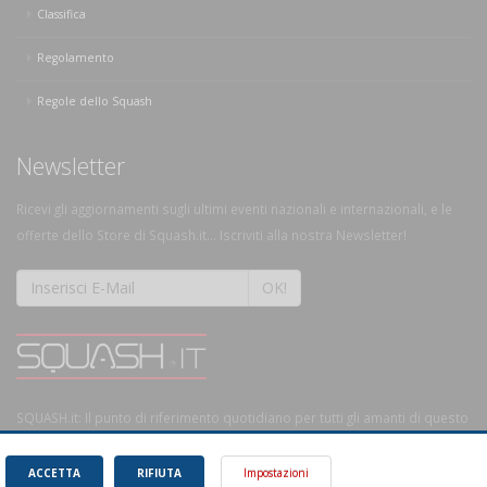
Classifica
Regolamento
Regole dello Squash
Newsletter
Ricevi gli aggiornamenti sugli ultimi eventi nazionali e internazionali, e le
offerte dello Store di Squash.it... Iscriviti alla nostra Newsletter!
OK!
SQUASH.it: Il punto di riferimento quotidiano per tutti gli amanti di questo
magnifico sport.
Leggi
ACCETTA
RIFIUTA
Impostazioni