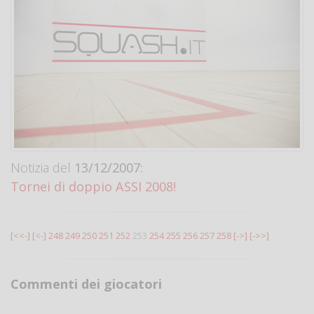
Notizia del
13/12/2007:
Tornei di doppio ASSI 2008!
[<<-]
[<-]
248
249
250
251
252
253
254
255
256
257
258
[->]
[->>]
Commenti dei giocatori