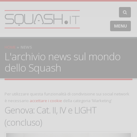
MENU
HOME
NEWS
L'archivio news sul mondo
dello Squash
Per utilizzare questa funzionalità di condivisione sui social network
è necessario
accettare i cookie
della categoria 'Marketing'
Genova: Cat. II, IV e LIGHT
(concluso)