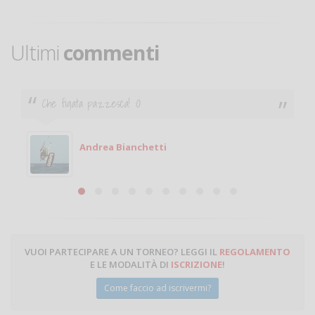
Ultimi
commenti
Ciao. Sono a Treviglio da poco e vorrei tornare a
giocare. Se sei in zona e puoi giocare fammi sapere.
Michele
Michele Miglionico
VUOI PARTECIPARE A UN TORNEO? LEGGI IL
REGOLAMENTO
E LE MODALITÀ DI
ISCRIZIONE
!
Come faccio ad iscrivermi?