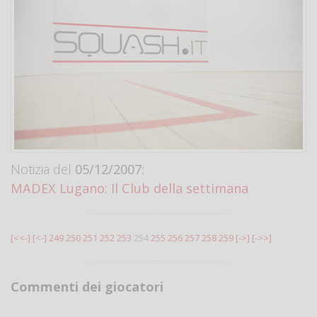
Notizia del
05/12/2007:
MADEX Lugano: Il Club della settimana
[<<-]
[<-]
249
250
251
252
253
254
255
256
257
258
259
[->]
[->>]
Commenti dei giocatori