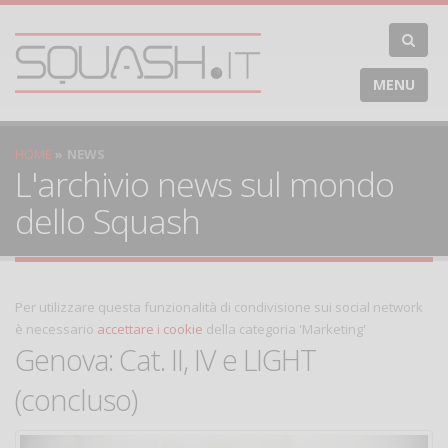
MENU
HOME
NEWS
L'archivio news sul mondo
dello Squash
Per utilizzare questa funzionalità di condivisione sui social network
è necessario
accettare i cookie
della categoria 'Marketing'
Genova: Cat. II, IV e LIGHT
(concluso)