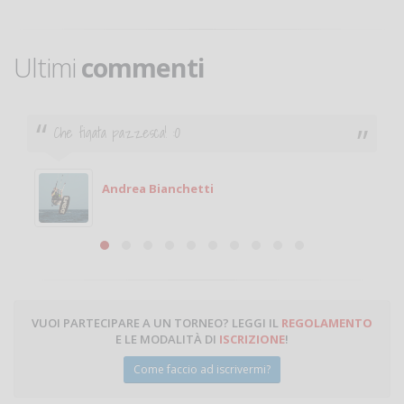
Ultimi
commenti
Ciao. Sono a Treviglio da poco e vorrei tornare a
giocare. Se sei in zona e puoi giocare fammi sapere.
Michele
Michele Miglionico
VUOI PARTECIPARE A UN TORNEO? LEGGI IL
REGOLAMENTO
E LE MODALITÀ DI
ISCRIZIONE
!
Come faccio ad iscrivermi?