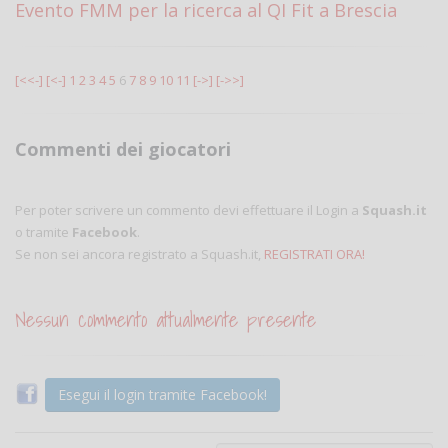
Evento FMM per la ricerca al QI Fit a Brescia
[<<-]
[<-]
1
2
3
4
5
6
7
8
9
10
11
[->]
[->>]
Commenti dei giocatori
Per poter scrivere un commento devi effettuare il Login a
Squash.it
o tramite
Facebook
.
Se non sei ancora registrato a Squash.it,
REGISTRATI ORA!
Nessun commento attualmente presente
Esegui il login tramite Facebook!