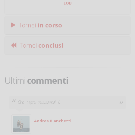
LOB
Tornei
in corso
Tornei
conclusi
Ultimi
commenti
Ciao. Sono a Treviglio da poco e vorrei tornare a
giocare. Se sei in zona e puoi giocare fammi sapere.
Michele