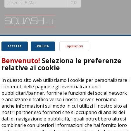
OK!
SQUASH.it: Il punto di riferimento quotidiano per tutti gli amanti di questo
magnifico sport.
Leggi
ACCETTA
RIFIUTA
Impostazioni
Benvenuto!
Seleziona le preferenze
relative ai cookie
In questo sito web utilizziamo i cookie per personalizzare i
ASD Let's Sport - Via T. Olivelli 3, 25014 Castenedolo (BS) - P. Iva:
contenuti delle pagine e gli eventuali annunci
04278030988
pubblicitari/banner, fornire le funzioni dei social network
© Copyright 2015 | All Rights Reserved - Powered by
DynDevice
e analizzare il traffico verso i nostri server. Forniamo
anche informazioni sul modo in cui utilizzi il nostro sito ai
Privacy Policy
Cookie Policy
Accessibilità
Sitemap
nostri partner e/o fornitori che si occupano di analisi dei
dati di navigazione e pubblicità, i quali potrebbero altresì
combinarle con ulteriori informazioni che hai fornito loro