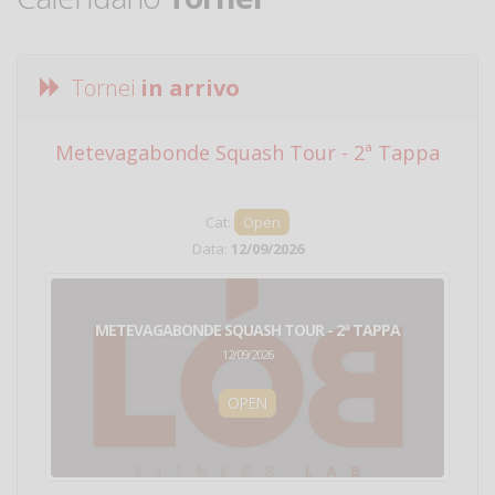
Tornei
in arrivo
Metevagabonde Squash Tour - 2ª Tappa
Ci
Cat:
Open
Data:
12/09/2026
METEVAGABONDE SQUASH TOUR - 2ª TAPPA
12/09/2026
OPEN