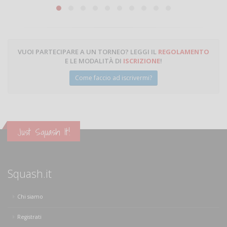
Michele Miglionico
VUOI PARTECIPARE A UN TORNEO? LEGGI IL
REGOLAMENTO
E LE MODALITÀ DI
ISCRIZIONE
!
Come faccio ad iscrivermi?
Just Squash It!
Squash.it
Chi siamo
Registrati