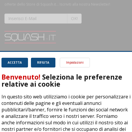
offerte dello Store di Squash.it... Iscriviti alla nostra Newsletter!
OK!
SQUASH.it: Il punto di riferimento quotidiano per tutti gli amanti di questo
magnifico sport.
Leggi
ACCETTA
RIFIUTA
Impostazioni
Benvenuto!
Seleziona le preferenze
relative ai cookie
In questo sito web utilizziamo i cookie per personalizzare i
ASD Let's Sport - Via T. Olivelli 3, 25014 Castenedolo (BS) - P. Iva:
contenuti delle pagine e gli eventuali annunci
04278030988
pubblicitari/banner, fornire le funzioni dei social network
© Copyright 2015 | All Rights Reserved - Powered by
DynDevice
e analizzare il traffico verso i nostri server. Forniamo
anche informazioni sul modo in cui utilizzi il nostro sito ai
Privacy Policy
Cookie Policy
Accessibilità
Sitemap
nostri partner e/o fornitori che si occupano di analisi dei