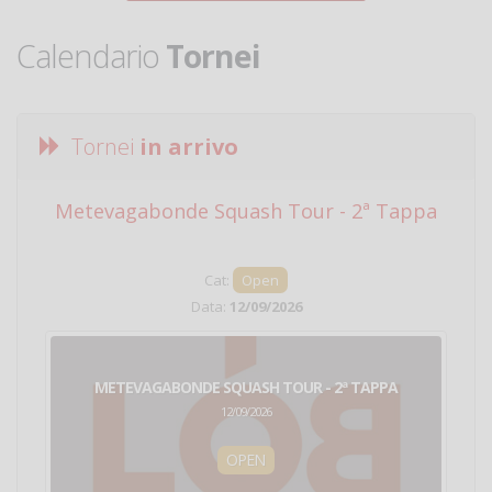
Calendario
Tornei
Tornei
in arrivo
Metevagabonde Squash Tour - 2ª Tappa
Ci
Cat:
Open
Data:
12/09/2026
METEVAGABONDE SQUASH TOUR - 2ª TAPPA
12/09/2026
OPEN