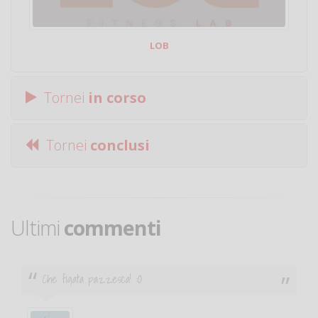
LOB
Tornei
in corso
Tornei
conclusi
Ultimi
commenti
Ciao. Sono a Treviglio da poco e vorrei tornare a
giocare. Se sei in zona e puoi giocare fammi sapere.
Michele