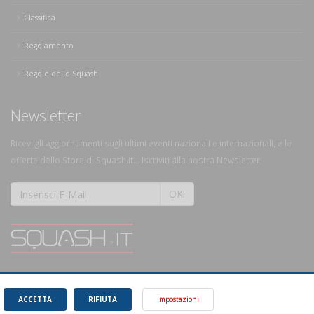
Classifica
Regolamento
Regole dello Squash
Newsletter
Ricevi gli aggiornamenti sugli ultimi eventi nazionali e internazionali, e le
offerte dello Store di Squash.it... Iscriviti alla nostra Newsletter!
OK!
SQUASH.it: Il punto di riferimento quotidiano per tutti gli amanti di questo
magnifico sport.
Leggi
ACCETTA
RIFIUTA
Impostazioni