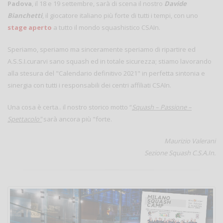
Padova
, il 18 e 19 settembre, sarà di scena il nostro
Davide
Bianchetti
, il giocatore italiano più forte di tutti i tempi, con uno
stage aperto
a tutto il mondo squashistico CSAIn.
Speriamo, speriamo ma sinceramente speriamo di ripartire ed
A.S.S.I.curarvi sano squash ed in totale sicurezza; stiamo lavorando
alla stesura del "Calendario definitivo 2021" in perfetta sintonia e
sinergia con tutti i responsabili dei centri affiliati CSAIn.
Una cosa è certa.. il nostro storico motto “
Squash – Passione –
Spettacolo"
sarà ancora più "forte.
Maurizio Valerani
Sezione Squash C.S.A.In.