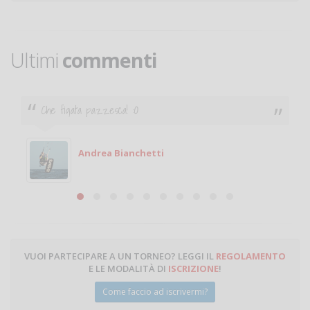
Ultimi
commenti
Ciao. Sono a Treviglio da poco e vorrei tornare a
giocare. Se sei in zona e puoi giocare fammi sapere.
Michele
Michele Miglionico
VUOI PARTECIPARE A UN TORNEO? LEGGI IL
REGOLAMENTO
E LE MODALITÀ DI
ISCRIZIONE
!
Come faccio ad iscrivermi?