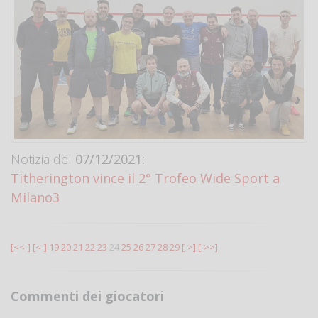
Notizia del
07/12/2021:
Titherington vince il 2° Trofeo Wide Sport a
Milano3
[<<-]
[<-]
19
20
21
22
23
24
25
26
27
28
29
[->]
[->>]
Commenti dei giocatori