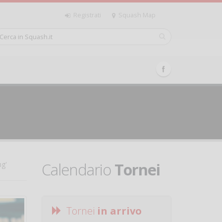
Registrati
Squash Map
Calendario
Tornei
ng'
Tornei
in arrivo