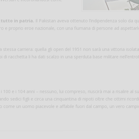
ttutto in patria.
Il Pakistan aveva ottenuto l’indipendenza solo da q
ro e proprio eroe nazionale, con una fiumana di persone ad aspettarlo
a stessa carriera: quella gli open del 1951 non sarà una vittoria isola
i di racchetta li ha dati scalzo in una sperduta base militare nell’entro
 i 100 e i 104 anni – nessuno, lui compreso, riuscirà mai a risalire al s
do sedici figli e circa una cinquantina di nipoti oltre che ottimi ricordi 
rlo come un uomo piacevole e affabile fuori dal campo, un vero camp