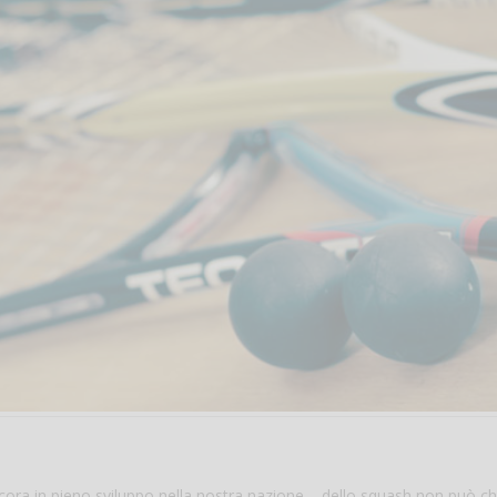
cora in pieno sviluppo nella nostra nazione – dello squash non può c