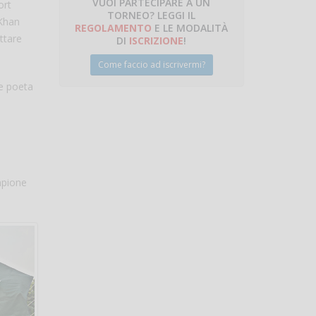
VUOI PARTECIPARE A UN
ort
TORNEO? LEGGI IL
 Khan
talano
REGOLAMENTO
E LE MODALITÀ
ttare
DI
ISCRIZIONE
!
Come faccio ad iscrivermi?
 e poeta
mpione