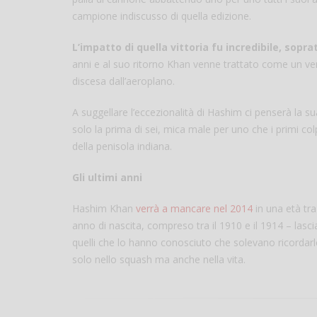
campione indiscusso di quella edizione.
L’impatto di quella vittoria fu incredibile, sopra
anni e al suo ritorno Khan venne trattato come un ve
discesa dall’aeroplano.
A suggellare l’eccezionalità di Hashim ci penserà la su
solo la prima di sei, mica male per uno che i primi colp
della penisola indiana.
Gli ultimi anni
Hashim Khan
verrà a mancare nel 2014
in una età tra
anno di nascita, compreso tra il 1910 e il 1914 – lascian
quelli che lo hanno conosciuto che solevano ricorda
solo nello squash ma anche nella vita.