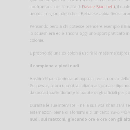
confrontarsi con l’eredità di
Davide Bianchetti
, il qua
uno dei migliori atleti che il Belpaese abbia finora pr
Pensando però a chi potesse prendere esempio il Bianch
lo squash era ed è ancora oggi uno sport praticato in 
colonie.
E proprio da una ex colonia uscirà la massima espress
Il campione a piedi nudi
Hashim Khan comincia ad approcciare il mondo dello squ
Peshawar, allora una città indiana ancora alle dipend
da raccattapalle durante le partite degli ufficiali per 
Durante le sue interviste – nella sua vita Khan sarà
esternazioni piene di aforismi e di un certo
savoir-fai
nudi, sui mattoni, giocando ore e ore con gli altri