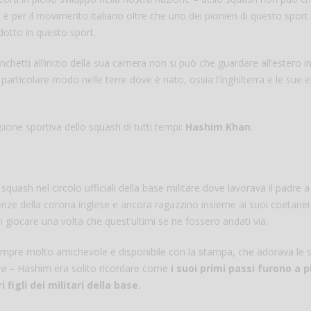
le è per il movimento italiano oltre che uno dei pionieri di questo spor
odotto in questo sport.
etti all’inizio della sua carriera non si può che guardare all’estero 
particolare modo nelle terre dove è nato, ossia l’Inghilterra e le sue e
ione sportiva dello squash di tutti tempi:
Hashim Khan
.
Salve,
ash nel circolo ufficiali della base militare dove lavorava il padre a
come fare per pren
enze della corona inglese e ancora ragazzino insieme ai suoi coetanei
il campo per giocare
un mio amico?
poi giocare una volta che quest’ultimi se ne fossero andati via.
Devo chiamare il nu
telefonico o si può f
 sempre molto amichevole e disponibile con la stampa, che adorava le 
online?
re
– Hashim era solito ricordare come
i suoi primi passi furono a p
 figli dei militari della base.
Grazie