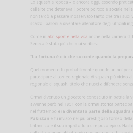
Lo squash all’epoca – e ancora oggi, essendo praticat
dell’élite che deteneva il potere politico e sociale n
non tardò a passare inosservato tanto che tra i suoi v
scalzo i palloni a diventare allenatore degli ufficiali 
Come in
altri sport e nella vita
anche nella carriera di
Seneca è stata più che mai veritiera:
“La fortuna è ciò che succede quando la prepara
Quel momento fu probabilmente quando un po' per caso
partecipare al torneo regionale di squash più vicino a
regionale di squash, titolo che riuscì a difendere senza
Ormai divenuto un giocatore conosciuto in patria la ve
avvenne però nel 1951 con la ormai storica partecipa
nel frattempo
era diventato parte della squadra 
Pakistan
e fu inviato nel più prestigioso torneo della
britannico e il suo impatto fu a dire poco epico: Has
palla di cannone abbattendo uno per uno tutti i suoi