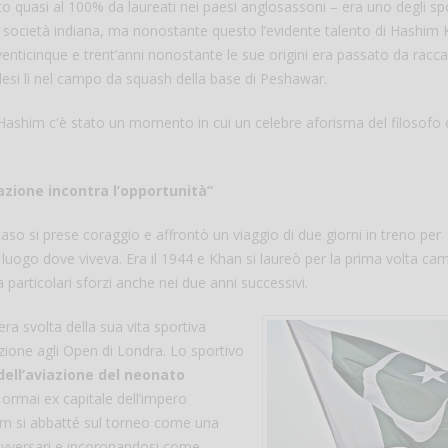
o quasi al 100% da laureati nei paesi anglosassoni – era uno degli sp
ella società indiana, ma nonostante questo l’evidente talento di Hashim
Vanessa Ca
enticinque e trent’anni nonostante le sue origini era passato da racca
inglesi lì nel campo da squash della base di Peshawar.
 Hashim c'è stato un momento in cui un celebre aforisma del filosofo
zione incontra l’opportunità”
 si prese coraggio e affrontò un viaggio di due giorni in treno per
l luogo dove viveva. Era il 1944 e Khan si laureò per la prima volta ca
 particolari sforzi anche nei due anni successivi.
ra svolta della sua vita sportiva
zione agli Open di Londra. Lo sportivo
dell’aviazione del neonato
 ormai ex capitale dell’impero
him si abbatté sul torneo come una
 avversari e incoronandosi come