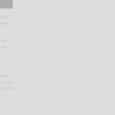
uattro
 alla
ta ma
terra
uo vero
in tutti
ione non