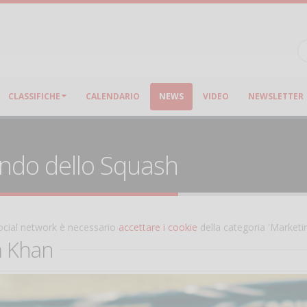
CLASSIFICHE
CALENDARIO
NEWS
VIDEO
NEWSLETTER
ondo dello Squash
 social network è necessario
accettare i cookie
della categoria 'Marketi
m Khan