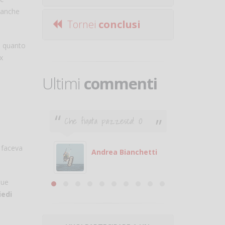
t anche
Tornei
conclusi
in quanto
x
Ultimi
commenti
Che figata pazzesca! :O
Ciao. Son
poco e v
otare
giocare.
 faceva
 con
puoi gio
Andrea Bianchetti
mero
Michele
are
sue
iedi