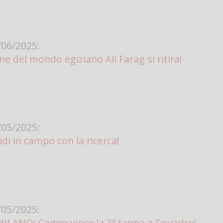
Vanessa Ca
06/2025:
ne del mondo egiziano Ali Farag si ritira!
05/2025:
di in campo con la ricerca!
05/2025:
MILANO: Cagno vince la 3ª tappa a Squadre!