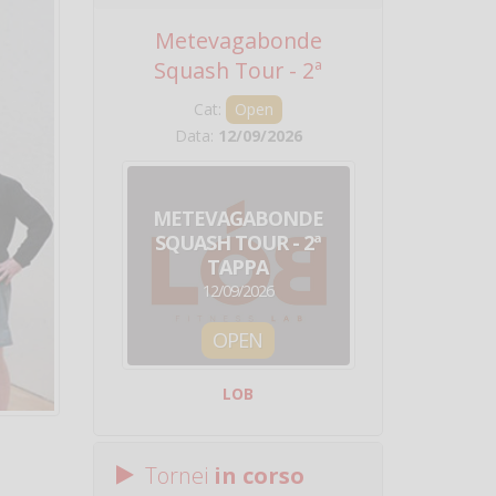
Metevagabonde
Circuito Na
Squash Tour - 2ª
Squadre - 
Tappa
Cat:
Open
Cat:
Squ
Data:
12/09/2026
Data:
19/0
METEVAGABONDE
CIRCU
SQUASH TOUR - 2ª
NAZION
TAPPA
SQUADRE - 
12/09/2026
19/09/
OPEN
SQUA
LOB
Centro Sporti
Tornei
in corso