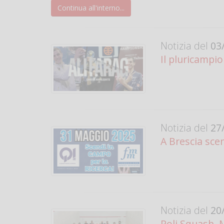
Continua all'interno...
Notizia del
03/
Il pluricampio
Notizia del
27/
A Brescia scen
Notizia del
20/
Poli Squash, 