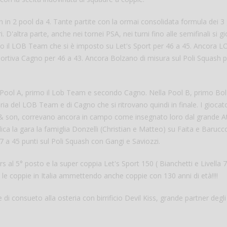
SAIn in 2 pool da 4. Tante partite con la ormai consolidata formula dei 
. D'altra parte, anche nei tornei PSA, nei turni fino alle semifinali si g
ipo il LOB Team che si è imposto su Let's Sport per 46 a 45. Ancora L
portiva Cagno per 46 a 43. Ancora Bolzano di misura sul Poli Squash p
lla Pool A, primo il Lob Team e secondo Cagno. Nella Pool B, primo Bo
ria del LOB Team e di Cagno che si ritrovano quindi in finale. I giocato
r & son, correvano ancora in campo come insegnato loro dal grande Att
Salve,
ica la gara la famiglia Donzelli (Christian e Matteo) su Faita e Baruc
come fare per pren
7 a 45 punti sul Poli Squash con Gangi e Saviozzi.
il campo per giocare
un mio amico?
rs al 5° posto e la super coppia Let's Sport 150 ( Bianchetti e Livella 
Devo chiamare il nu
te le coppie in Italia ammettendo anche coppie con 130 anni di età!!!!
telefonico o si può f
online?
i consueto alla osteria con birrificio Devil Kiss, grande partner degli
Grazie