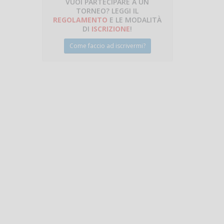
VUOI PARTECIPARE A UN
TORNEO? LEGGI IL
talano
REGOLAMENTO
E LE MODALITÀ
DI
ISCRIZIONE
!
Come faccio ad iscrivermi?