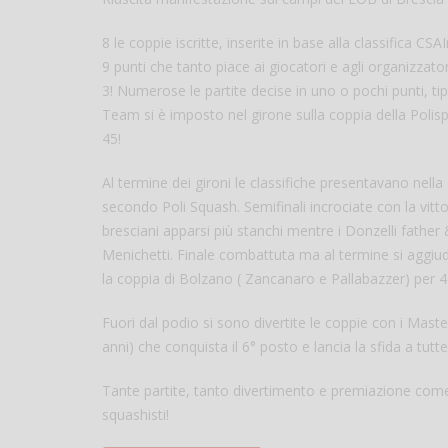
8 le coppie iscritte, inserite in base alla classifica C
9 punti che tanto piace ai giocatori e agli organizzatori
3! Numerose le partite decise in uno o pochi punti, t
Team si è imposto nel girone sulla coppia della Polis
45!
Al termine dei gironi le classifiche presentavano ne
secondo Poli Squash. Semifinali incrociate con la vitto
bresciani apparsi più stanchi mentre i Donzelli fathe
Menichetti. Finale combattuta ma al termine si aggiud
la coppia di Bolzano ( Zancanaro e Pallabazzer) per 4
Fuori dal podio si sono divertite le coppie con i Maste
anni) che conquista il 6° posto e lancia la sfida a tut
Tante partite, tanto divertimento e premiazione come d
squashisti!