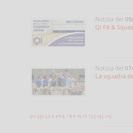
Notizia del
09/
QI Fit & Squa
Notizia del
07/
La squadra de
[<<-]
[<-]
2
3
4
5
6
7
8
9
10
11
12
[->]
[->>]