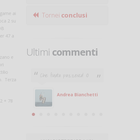
3 game ai
Tornei
conclusi
ioca 2 su
OB
er 47 a
Ultimi
commenti
lzano e
ri
ilio
Che figata pazzesca! :O
Ciao. Son
co. Terza
poco e v
otare
giocare.
 con
puoi gio
Andrea Bianchetti
72 + 78
mero
Michele
are