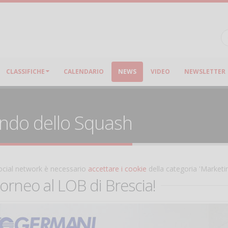
CLASSIFICHE
CALENDARIO
NEWS
VIDEO
NEWSLETTER
ondo dello Squash
 social network è necessario
accettare i cookie
della categoria 'Marketi
torneo al LOB di Brescia!