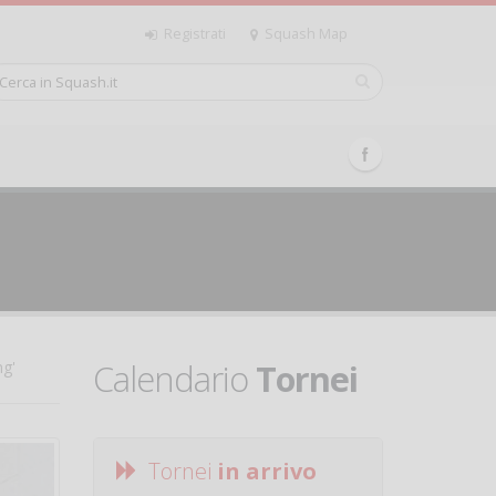
Registrati
Squash Map
Calendario
Tornei
ng'
Tornei
in arrivo