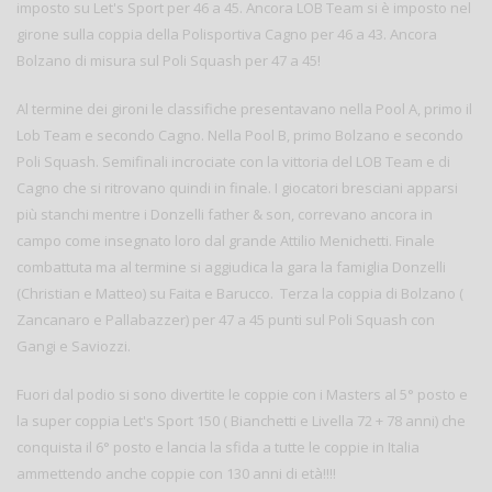
imposto su Let's Sport per 46 a 45. Ancora LOB Team si è imposto nel
girone sulla coppia della Polisportiva Cagno per 46 a 43. Ancora
Bolzano di misura sul Poli Squash per 47 a 45!
Al termine dei gironi le classifiche presentavano nella Pool A, primo il
Lob Team e secondo Cagno. Nella Pool B, primo Bolzano e secondo
Poli Squash. Semifinali incrociate con la vittoria del LOB Team e di
Cagno che si ritrovano quindi in finale. I giocatori bresciani apparsi
più stanchi mentre i Donzelli father & son, correvano ancora in
campo come insegnato loro dal grande Attilio Menichetti. Finale
combattuta ma al termine si aggiudica la gara la famiglia Donzelli
(Christian e Matteo) su Faita e Barucco. Terza la coppia di Bolzano (
Zancanaro e Pallabazzer) per 47 a 45 punti sul Poli Squash con
Gangi e Saviozzi.
Fuori dal podio si sono divertite le coppie con i Masters al 5° posto e
la super coppia Let's Sport 150 ( Bianchetti e Livella 72 + 78 anni) che
conquista il 6° posto e lancia la sfida a tutte le coppie in Italia
ammettendo anche coppie con 130 anni di età!!!!