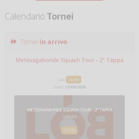
Calendario
Tornei
Tornei
in arrivo
Metevagabonde Squash Tour - 2ª Tappa
Ci
Cat:
Open
Data:
12/09/2026
METEVAGABONDE SQUASH TOUR - 2ª TAPPA
12/09/2026
OPEN