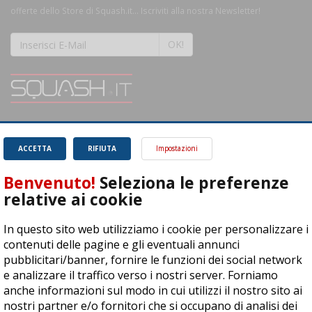
offerte dello Store di Squash.it... Iscriviti alla nostra Newsletter!
OK!
SQUASH.it: Il punto di riferimento quotidiano per tutti gli amanti di questo
magnifico sport.
Leggi
ACCETTA
RIFIUTA
Impostazioni
Benvenuto!
Seleziona le preferenze
relative ai cookie
In questo sito web utilizziamo i cookie per personalizzare i
ASD Let's Sport - Via T. Olivelli 3, 25014 Castenedolo (BS) - P. Iva:
contenuti delle pagine e gli eventuali annunci
04278030988
pubblicitari/banner, fornire le funzioni dei social network
© Copyright 2015 | All Rights Reserved - Powered by
DynDevice
e analizzare il traffico verso i nostri server. Forniamo
anche informazioni sul modo in cui utilizzi il nostro sito ai
Privacy Policy
Cookie Policy
Accessibilità
Sitemap
nostri partner e/o fornitori che si occupano di analisi dei