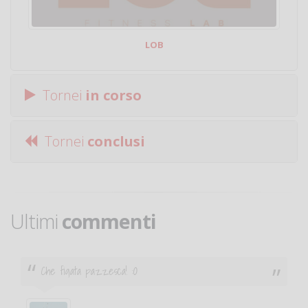
LOB
Tornei
in corso
Tornei
conclusi
Ultimi
commenti
Ciao. Sono a Treviglio da poco e vorrei tornare a
giocare. Se sei in zona e puoi giocare fammi sapere.