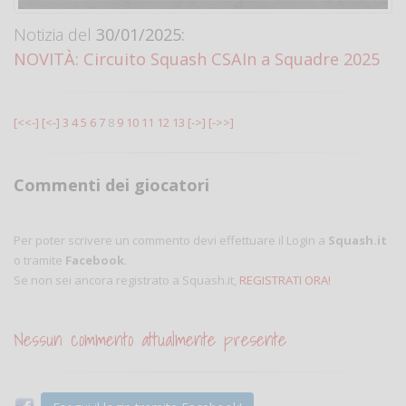
Notizia del
30/01/2025:
NOVITÀ: Circuito Squash CSAIn a Squadre 2025
[<<-]
[<-]
3
4
5
6
7
8
9
10
11
12
13
[->]
[->>]
Commenti dei giocatori
Per poter scrivere un commento devi effettuare il Login a
Squash.it
o tramite
Facebook
.
Se non sei ancora registrato a Squash.it,
REGISTRATI ORA!
Nessun commento attualmente presente