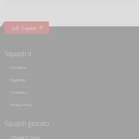
Just Squash It!
Squash.it
Chi siamo
Registrati
Contattaci
Privacy Policy
Squash giocato
Calendario Tornei