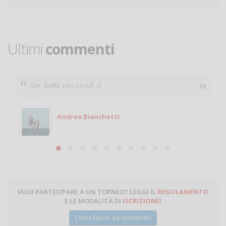
Ultimi
commenti
Ciao. Sono a Treviglio da poco e vorrei tornare a
giocare. Se sei in zona e puoi giocare fammi sapere.
Michele
Michele Miglionico
VUOI PARTECIPARE A UN TORNEO? LEGGI IL
REGOLAMENTO
E LE MODALITÀ DI
ISCRIZIONE
!
Come faccio ad iscrivermi?