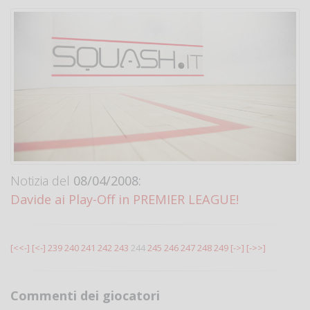
Notizia del
08/04/2008:
Davide ai Play-Off in PREMIER LEAGUE!
[<<-]
[<-]
239
240
241
242
243
244
245
246
247
248
249
[->]
[->>]
Commenti dei giocatori