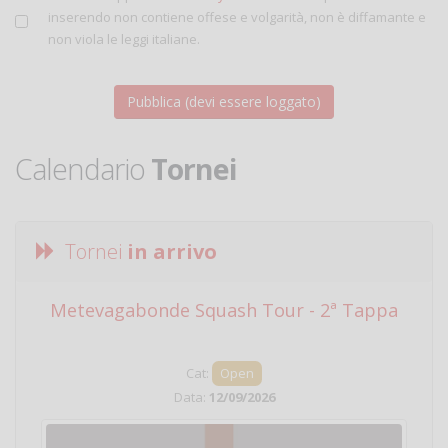
inserendo non contiene offese e volgarità, non è diffamante e
non viola le leggi italiane.
Calendario
Tornei
Tornei
in arrivo
Metevagabonde Squash Tour - 2ª Tappa
Ci
Cat:
Open
Data:
12/09/2026