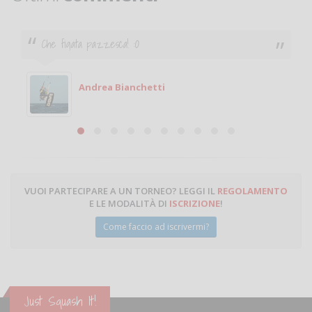
Ciao. Sono a Treviglio da poco e vorrei tornare a
giocare. Se sei in zona e puoi giocare fammi sapere.
Michele
Michele Miglionico
VUOI PARTECIPARE A UN TORNEO? LEGGI IL
REGOLAMENTO
E LE MODALITÀ DI
ISCRIZIONE
!
Come faccio ad iscrivermi?
Just Squash It!