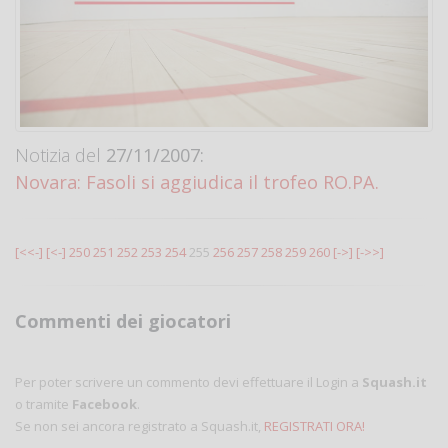
Notizia del
27/11/2007:
Novara: Fasoli si aggiudica il trofeo RO.PA.
[<<-]
[<-]
250
251
252
253
254
255
256
257
258
259
260
[->]
[->>]
Commenti dei giocatori
Per poter scrivere un commento devi effettuare il Login a
Squash.it
o tramite
Facebook
.
Se non sei ancora registrato a Squash.it,
REGISTRATI ORA!