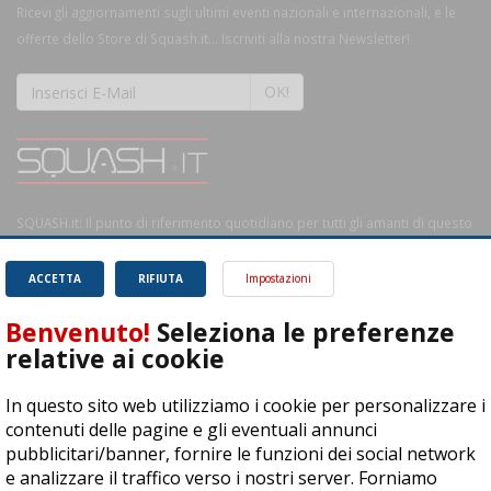
Ricevi gli aggiornamenti sugli ultimi eventi nazionali e internazionali, e le
offerte dello Store di Squash.it... Iscriviti alla nostra Newsletter!
OK!
SQUASH.it: Il punto di riferimento quotidiano per tutti gli amanti di questo
magnifico sport.
Leggi
ACCETTA
RIFIUTA
Impostazioni
Benvenuto!
Seleziona le preferenze
relative ai cookie
ASD Let's Sport - Via T. Olivelli 3, 25014 Castenedolo (BS) - P. Iva:
In questo sito web utilizziamo i cookie per personalizzare i
04278030988
contenuti delle pagine e gli eventuali annunci
© Copyright 2015 | All Rights Reserved - Powered by
DynDevice
pubblicitari/banner, fornire le funzioni dei social network
e analizzare il traffico verso i nostri server. Forniamo
Privacy Policy
Cookie Policy
Accessibilità
Sitemap