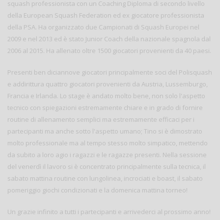
squash professionista con un Coaching Diploma di secondo livello
della European Squash Federation ed ex giocatore professionista
della PSA. Ha organizzato due Campionati di Squash Europei nel
2009 e nel 2013 ed è stato Junior Coach della nazionale spagnola dal
2006 al 2015. Ha allenato oltre 1500 giocatori provenienti da 40 paesi.
Presenti ben diciannove giocatori principalmente soci del Polisquash
e addirittura quattro giocatori provenienti da Austria, Lussemburgo,
Francia e Irlanda. Lo stage è andato molto bene, non solo l'aspetto
tecnico con spiegazioni estremamente chiare e in grado di fornire
routine di allenamento semplici ma estremamente efficaci per i
partecipanti ma anche sotto l'aspetto umano; Tino si è dimostrato
molto professionale ma al tempo stesso molto simpatico, mettendo
da subito a loro agio i ragazzi e le ragazze presenti. Nella sessione
del venerdì il lavoro si è concentrato principalmente sulla tecnica, il
sabato mattina routine con lungolinea, incrociati e boast, il sabato
pomeriggio giochi condizionati e la domenica mattina torneo!
Un grazie infinito a tutti i partecipanti e arrivederci al prossimo anno!