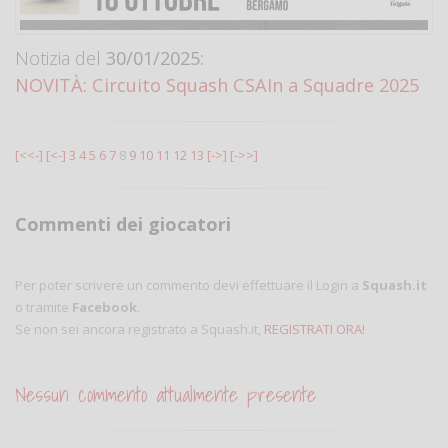
Notizia del
30/01/2025:
NOVITÀ: Circuito Squash CSAIn a Squadre 2025
[<<-]
[<-]
3
4
5
6
7
8
9
10
11
12
13
[->]
[->>]
Commenti dei giocatori
Per poter scrivere un commento devi effettuare il Login a
Squash.it
o tramite
Facebook
.
Se non sei ancora registrato a Squash.it,
REGISTRATI ORA!
Nessun commento attualmente presente