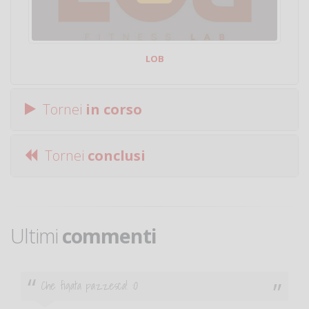
LOB
Tornei
in corso
Tornei
conclusi
Ultimi
commenti
Ciao. Sono a Treviglio da poco e vorrei tornare a
giocare. Se sei in zona e puoi giocare fammi sapere.