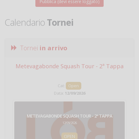
Calendario
Tornei
Tornei
in arrivo
Metevagabonde Squash Tour - 2ª Tappa
Ci
Cat:
Open
Data:
12/09/2026
METEVAGABONDE SQUASH TOUR - 2ª TAPPA
12/09/2026
OPEN