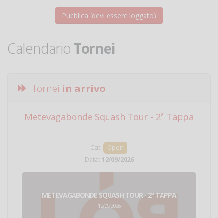
Calendario
Tornei
Tornei
in arrivo
Metevagabonde Squash Tour - 2ª Tappa
Ci
Cat:
Open
Data:
12/09/2026
METEVAGABONDE SQUASH TOUR - 2ª TAPPA
12/09/2026