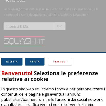
Ricevi gli aggiornamenti sugli ultimi eventi nazionali e internazionali, e le
offerte dello Store di Squash.it... Iscriviti alla nostra Newsletter!
OK!
SQUASH.it: Il punto di riferimento quotidiano per tutti gli amanti di questo
magnifico sport.
Leggi
ACCETTA
RIFIUTA
Impostazioni
Benvenuto!
Seleziona le preferenze
relative ai cookie
In questo sito web utilizziamo i cookie per personalizzare i
ASD Let's Sport - Via T. Olivelli 3, 25014 Castenedolo (BS) - P. Iva:
contenuti delle pagine e gli eventuali annunci
04278030988
pubblicitari/banner, fornire le funzioni dei social network
© Copyright 2015 | All Rights Reserved - Powered by
DynDevice
e analizzare il traffico verso i nostri server. Forniamo