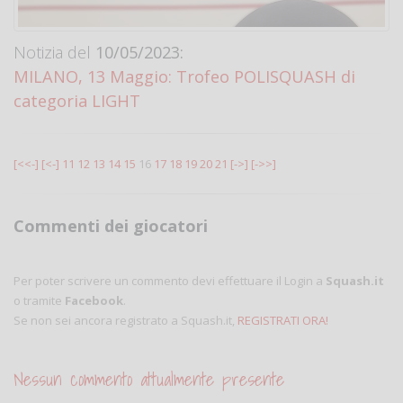
Notizia del
10/05/2023:
MILANO, 13 Maggio: Trofeo POLISQUASH di
categoria LIGHT
[<<-]
[<-]
11
12
13
14
15
16
17
18
19
20
21
[->]
[->>]
Commenti dei giocatori
Per poter scrivere un commento devi effettuare il Login a
Squash.it
o tramite
Facebook
.
Se non sei ancora registrato a Squash.it,
REGISTRATI ORA!
Nessun commento attualmente presente