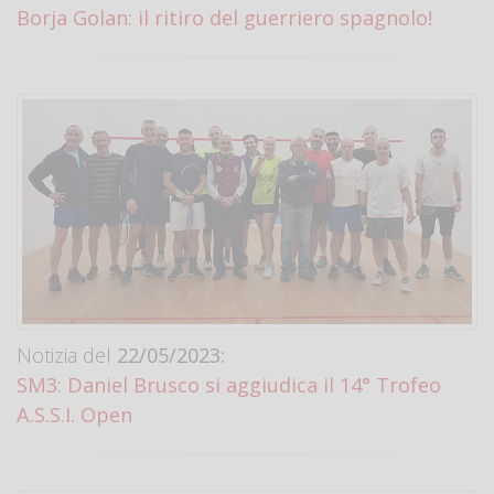
Borja Golan: il ritiro del guerriero spagnolo!
Notizia del
22/05/2023:
SM3: Daniel Brusco si aggiudica il 14° Trofeo
A.S.S.I. Open