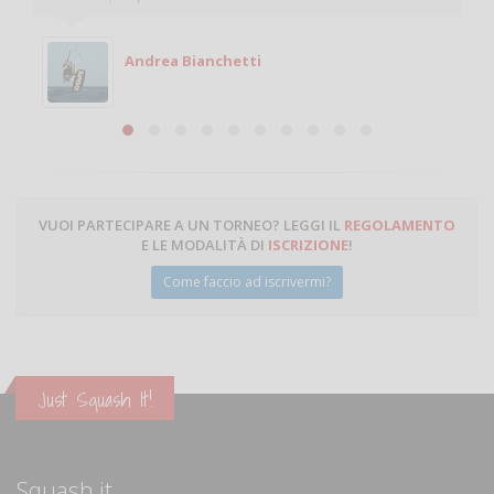
giocare. Se sei in zona e puoi giocare fammi sapere.
Michele
Michele Miglionico
VUOI PARTECIPARE A UN TORNEO? LEGGI IL
REGOLAMENTO
E LE MODALITÀ DI
ISCRIZIONE
!
Come faccio ad iscrivermi?
Just Squash It!
Squash.it