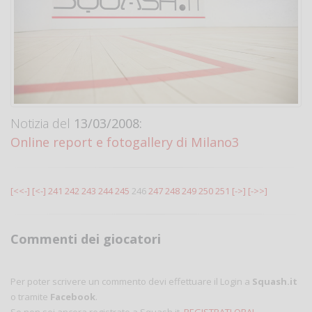
Notizia del
13/03/2008:
Online report e fotogallery di Milano3
[<<-]
[<-]
241
242
243
244
245
246
247
248
249
250
251
[->]
[->>]
Commenti dei giocatori
Per poter scrivere un commento devi effettuare il Login a
Squash.it
o tramite
Facebook
.
Se non sei ancora registrato a Squash.it,
REGISTRATI ORA!