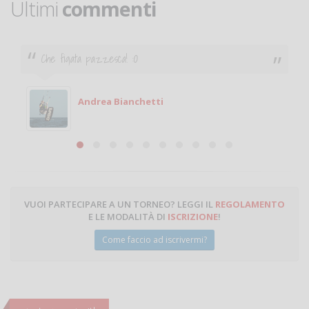
Ultimi
commenti
Ciao. Sono a Treviglio da poco e vorrei tornare a
giocare. Se sei in zona e puoi giocare fammi sapere.
Michele
Michele Miglionico
VUOI PARTECIPARE A UN TORNEO? LEGGI IL
REGOLAMENTO
E LE MODALITÀ DI
ISCRIZIONE
!
Come faccio ad iscrivermi?