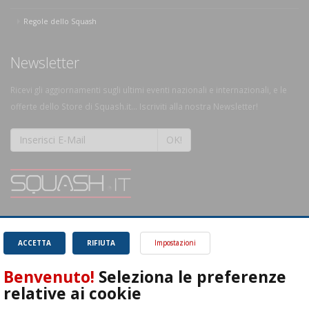
Regole dello Squash
Newsletter
Ricevi gli aggiornamenti sugli ultimi eventi nazionali e internazionali, e le
offerte dello Store di Squash.it... Iscriviti alla nostra Newsletter!
OK!
SQUASH.it: Il punto di riferimento quotidiano per tutti gli amanti di questo
magnifico sport.
Leggi
ACCETTA
RIFIUTA
Impostazioni
Benvenuto!
Seleziona le preferenze
relative ai cookie