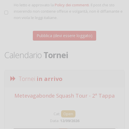
Ho letto e approvato la
Policy dei commenti
. Il post che sto
inserendo non contiene offese e volgarità, non è diffamante e
non viola le leggi italiane.
Calendario
Tornei
Tornei
in arrivo
Metevagabonde Squash Tour - 2ª Tappa
Ci
Cat:
Open
Data:
12/09/2026