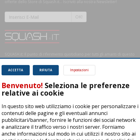
offerte dello Store di Squash.it... Iscriviti alla nostra Newsletter!
OK!
SQUASH.it: Il punto di riferimento quotidiano per tutti gli amanti di questo
magnifico sport.
Leggi
ACCETTA
RIFIUTA
Impostazioni
Benvenuto!
Seleziona le preferenze
relative ai cookie
ASD Let's Sport - Via T. Olivelli 3, 25014 Castenedolo (BS) - P. Iva:
In questo sito web utilizziamo i cookie per personalizzare i
04278030988
contenuti delle pagine e gli eventuali annunci
© Copyright 2015 | All Rights Reserved - Powered by
DynDevice
pubblicitari/banner, fornire le funzioni dei social network
e analizzare il traffico verso i nostri server. Forniamo
Privacy Policy
Cookie Policy
Accessibilità
Sitemap
anche informazioni sul modo in cui utilizzi il nostro sito ai