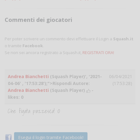
Commenti dei giocatori
Per poter scrivere un commento devi effettuare il Login a
Squash.it
o tramite
Facebook
.
Se non sei ancora registrato a Squash.it,
REGISTRATI ORA!
Andrea Bianchetti
(Squash Player)', '2021-
06/04/2021
04-06' , '17:53:28');">Rispondi Autore:
(17:53:28)
Andrea Bianchetti
(Squash Player)
-
likes:
0
Che figata pazzesca! :O
Esegui il login tramite Facebook!