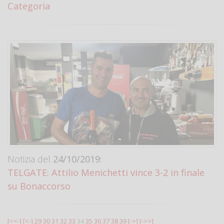
Categoria
Notizia del
24/10/2019:
TELGATE: Attilio Menichetti vince 3-2 in finale
su Bonaccorso
[<<-]
[<-]
29
30
31
32
33
34
35
36
37
38
39
[->]
[->>]