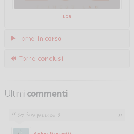
LOB
Tornei
in corso
Tornei
conclusi
Ultimi
commenti
Ciao. Sono a Treviglio da poco e vorrei tornare a
giocare. Se sei in zona e puoi giocare fammi sapere.
Michele