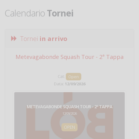
Calendario
Tornei
Tornei
in arrivo
Metevagabonde Squash Tour - 2ª Tappa
Ci
Cat:
Open
Data:
12/09/2026
METEVAGABONDE SQUASH TOUR - 2ª TAPPA
12/09/2026
OPEN