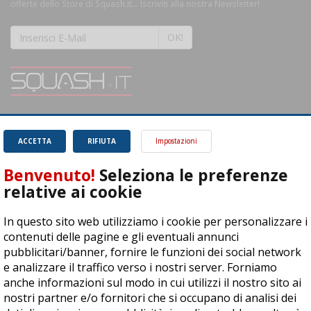
offerte dello Store di Squash.it... Iscriviti alla nostra Newsletter!
OK!
SQUASH.it: Il punto di riferimento quotidiano per tutti gli amanti di questo
magnifico sport.
Leggi
ACCETTA
RIFIUTA
Impostazioni
Benvenuto!
Seleziona le preferenze
relative ai cookie
In questo sito web utilizziamo i cookie per personalizzare i
ASD Let's Sport - Via T. Olivelli 3, 25014 Castenedolo (BS) - P. Iva:
contenuti delle pagine e gli eventuali annunci
04278030988
pubblicitari/banner, fornire le funzioni dei social network
© Copyright 2015 | All Rights Reserved - Powered by
DynDevice
e analizzare il traffico verso i nostri server. Forniamo
anche informazioni sul modo in cui utilizzi il nostro sito ai
Privacy Policy
Cookie Policy
Accessibilità
Sitemap
nostri partner e/o fornitori che si occupano di analisi dei