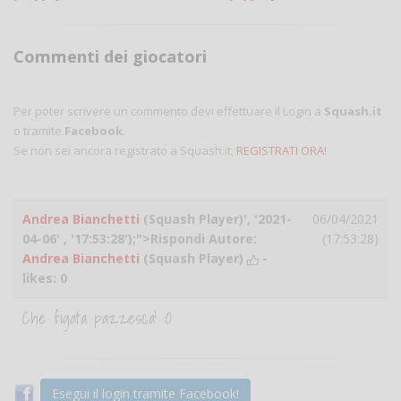
Commenti dei giocatori
Per poter scrivere un commento devi effettuare il Login a
Squash.it
o tramite
Facebook
.
Se non sei ancora registrato a Squash.it,
REGISTRATI ORA!
Andrea Bianchetti
(Squash Player)', '2021-
06/04/2021
04-06' , '17:53:28');">Rispondi Autore:
(17:53:28)
Andrea Bianchetti
(Squash Player)
-
likes:
0
Che figata pazzesca! :O
Esegui il login tramite Facebook!