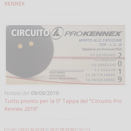
KENNEX
Notizia del
09/09/2019:
Tutto pronto per la 5ª Tappa del "Circuito Pro
Kennex 2019"
[<<-]
[<-]
30
31
32
33
34
35
36
37
38
39
40
[->]
[->>]