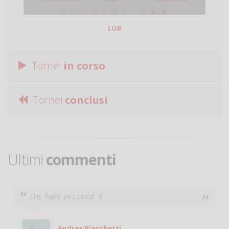
LOB
Tornei
in corso
Tornei
conclusi
Ultimi
commenti
Ciao. Sono a Treviglio da poco e vorrei tornare a
giocare. Se sei in zona e puoi giocare fammi sapere.
Michele