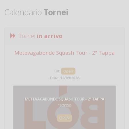
Calendario
Tornei
Tornei
in arrivo
Metevagabonde Squash Tour - 2ª Tappa
Ci
Cat:
Open
Data:
12/09/2026
METEVAGABONDE SQUASH TOUR - 2ª TAPPA
12/09/2026
OPEN