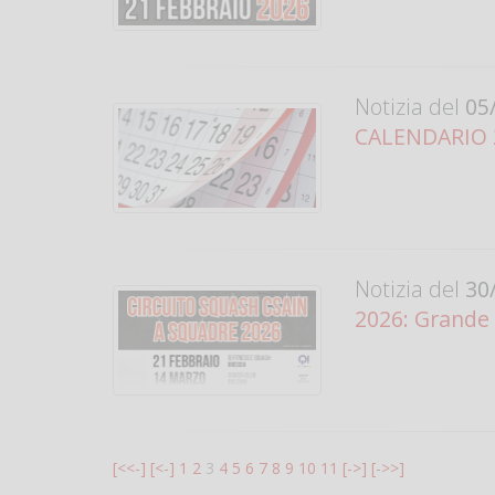
Notizia del
05/
CALENDARIO 20
Notizia del
30/
2026: Grande
[<<-]
[<-]
1
2
3
4
5
6
7
8
9
10
11
[->]
[->>]