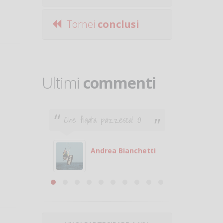
Tornei
conclusi
Ultimi
commenti
Che figata pazzesca! :O
Ciao. Son
poco e v
otare
giocare.
 con
puoi gio
Andrea Bianchetti
mero
Michele
are