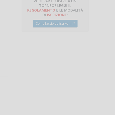
VUOI PARTECIPARE A UN
TORNEO? LEGGI IL
talano
REGOLAMENTO
E LE MODALITÀ
DI
ISCRIZIONE
!
Come faccio ad iscrivermi?