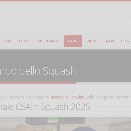
CLASSIFICHE
CALENDARIO
NEWS
VIDEO
NEWSLETTER
ondo dello Squash
 social network è necessario
accettare i cookie
della categoria 'Marketi
nale CSAIn Squash 2025