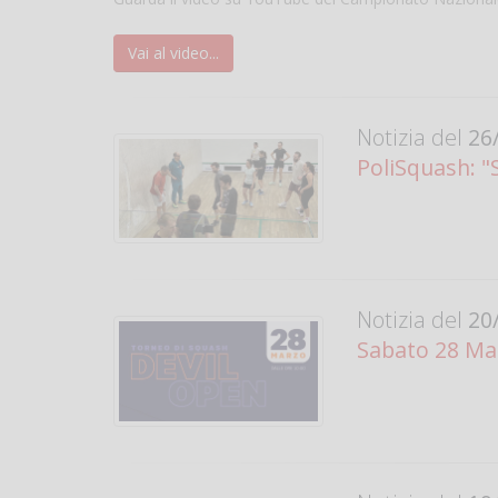
Vai al video...
Notizia del
26/
PoliSquash: 
Notizia del
20/
Sabato 28 Mar