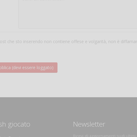
 post che sto inserendo non contiene offese e volgarità, non è diffama
sh giocato
Newsletter
Ricevi gli aggiornamenti sugli ultimi