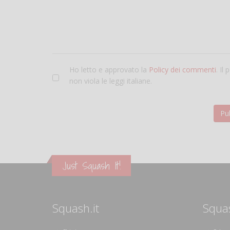
Ho letto e approvato la
Policy dei commenti
. Il
non viola le leggi italiane.
Just Squash It!
Squash.it
Squa