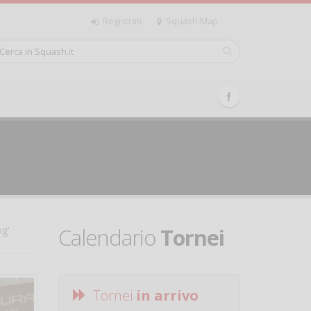
Registrati
Squash Map
Calendario
Tornei
ng'
Tornei
in arrivo