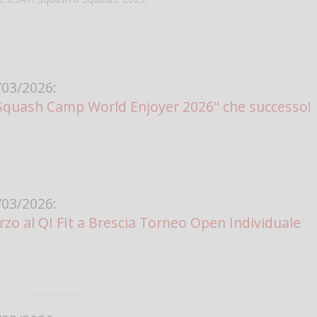
03/2026:
"Squash Camp World Enjoyer 2026" che successo!
Salve,
come fare per pren
03/2026:
il campo per giocare
zo al QI FIt a Brescia Torneo Open Individuale
un mio amico?
Devo chiamare il nu
telefonico o si può f
online?
Grazie